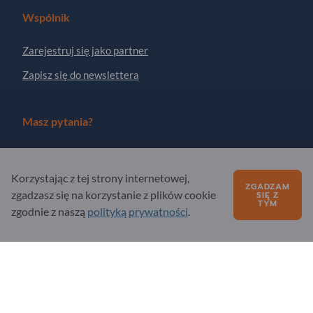
Wspólnik
Zarejestruj się jako partner
Zapisz się do newslettera
Masz pytania?
Często zadawane pytania (FAQ)
Korzystając z tej strony internetowej,
Nasza oferta usług
ZGADZAM
zgadzasz się na korzystanie z plików cookie
SIĘ Z
O nas
TYM
zgodnie z naszą
polityką prywatności
.
Pytanie do Exportpages
Exportpages International Network
Exportpages International GmbH