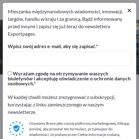
2
Producenci
×
Mieszanka międzynarodowych wiadomości, innowacji,
2
targów, handlu w kraju i za granicą. Bądź informowany
przed innymi i zapisz się już teraz do newslettera
Rozdzielnik energii – znajdź
Exportpages.
producentów i dostawców
Wpisz swój adres e-mail, aby się zapisać.
Eksporterzy
Producenci
2
2
Wyrażam zgodę na otrzymywanie waszych
biuletynów i akceptuję oświadczenie o ochronie danych
Exportpages
Elektrotechnika
Energetyka
osobowych.
Rozdzielnik energii
W każdej chwili możesz zrezygnować z subskrypcji,
korzystając z linku zamieszczonego w naszym
Reklamuj się bezpłatnie w serwisie
newsletterze.
Exportpages!
Używamy Brevo jako naszej platformy marketingowej. Klikając
Szukaj – Oferty – Towary używane – Kontakty biznesowe
poniżej, aby przesłać ten formularz, przyjmujesz do
>> zacznij tutaj
wiadomości, że podane przez Ciebie informacje zostaną