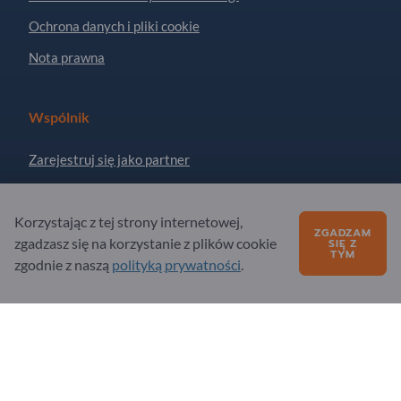
Ochrona danych i pliki cookie
Nota prawna
Wspólnik
Zarejestruj się jako partner
Zapisz się do newslettera
Korzystając z tej strony internetowej,
ZGADZAM
zgadzasz się na korzystanie z plików cookie
SIĘ Z
Masz pytania?
TYM
zgodnie z naszą
polityką prywatności
.
Często zadawane pytania (FAQ)
Nasza oferta usług
O nas
Pytanie do Exportpages