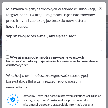
Dystrybutorów
1
×
Mieszanka międzynarodowych wiadomości, innowacji,
targów, handlu w kraju i za granicą. Bądź informowany
przed innymi i zapisz się już teraz do newslettera
Instalacje alarmowe do pojazdów –
Exportpages.
znajdź producentów i dostawców
Wpisz swój adres e-mail, aby się zapisać.
Eksporterzy
Dystrybutorów
1
1
Wyrażam zgodę na otrzymywanie waszych
biuletynów i akceptuję oświadczenie o ochronie danych
Exportpages
Pojazdy
osobowych.
Wyposażenia do samochodów osobowych
Instalacje alarmowe do pojazdów
W każdej chwili możesz zrezygnować z subskrypcji,
korzystając z linku zamieszczonego w naszym
newsletterze.
Reklamuj się bezpłatnie w serwisie
Exportpages!
Używamy Brevo jako naszej platformy marketingowej. Klikając
poniżej, aby przesłać ten formularz, przyjmujesz do
Szukaj – Oferty – Towary używane – Kontakty biznesowe
wiadomości, że podane przez Ciebie informacje zostaną