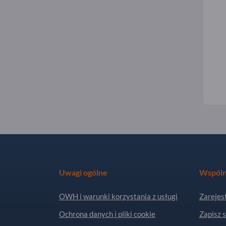
Uwagi ogólne
Wspóln
OWH i warunki korzystania z usługi
Zarejest
Ochrona danych i pliki cookie
Zapisz s