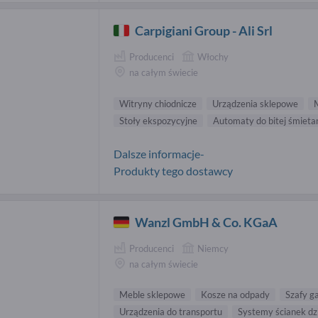
Carpigiani Group - Ali Srl
Producenci
Włochy
na całym świecie
Witryny chiodnicze
Urządzenia sklepowe
Stoły ekspozycyjne
Automaty do bitej śmieta
Dalsze informacje-
Produkty tego dostawcy
Wanzl GmbH & Co. KGaA
Producenci
Niemcy
na całym świecie
Meble sklepowe
Kosze na odpady
Szafy g
Urządzenia do transportu
Systemy ścianek dz