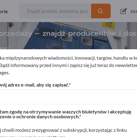
orie
ZA
przedaży – znajdź producentów i do
enci
a międzynarodowych wiadomości, innowacji, targów, handlu w kra
 Bądź informowany przed innymi i zapisz się już teraz do newslette
ages.
e instytucji
Urządzenia sklepowe
Systemy do wspomagania 
ój adres e-mail, aby się zapisać.
rwisie Exportpages!
biznesowe >> zacznij tutaj
am zgodę na otrzymywanie waszych biuletynów i akceptuję
zenie o ochronie danych osobowych.
ukty na Exportpages.
>> opublikuj tutaj
 chwili możesz zrezygnować z subskrypcji, korzystając z linku