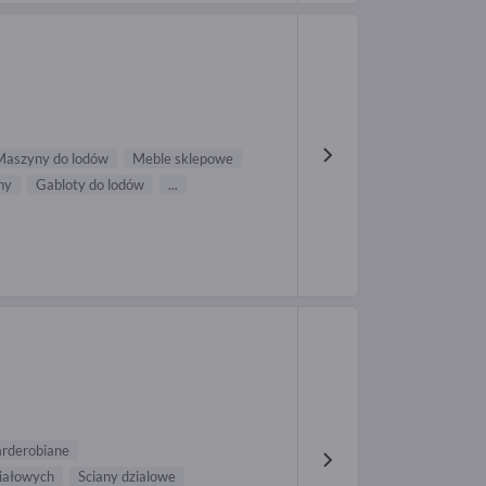
Maszyny do lodów
Meble sklepowe
ny
Gabloty do lodów
...
arderobiane
iałowych
Sciany dzialowe