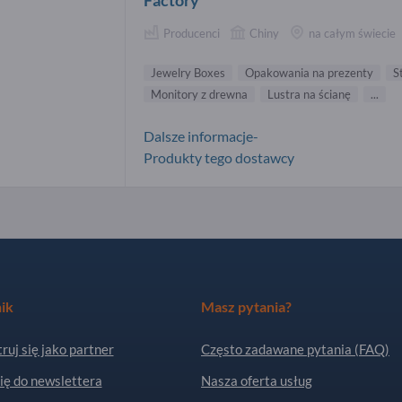
Factory
Producenci
Chiny
na całym świecie
Jewelry Boxes
Opakowania na prezenty
S
Monitory z drewna
Lustra na ścianę
...
Dalsze informacje-
Produkty tego dostawcy
ik
Masz pytania?
ruj się jako partner
Często zadawane pytania (FAQ)
ię do newslettera
Nasza oferta usług