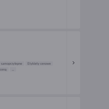
y samoprzylepne
Etykiety cenowe
 ceną
...