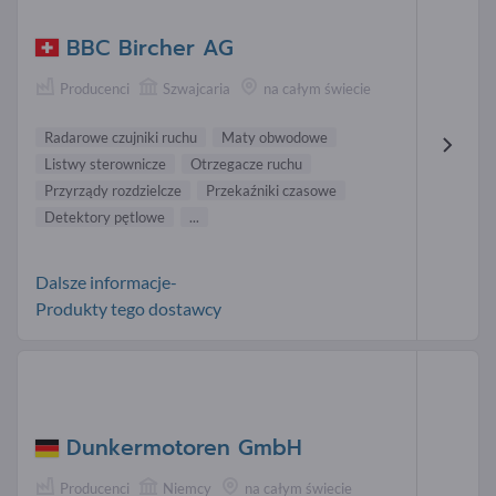
BBC Bircher AG
Producenci
Szwajcaria
na całym świecie
Radarowe czujniki ruchu
Maty obwodowe
Listwy sterownicze
Otrzegacze ruchu
Przyrządy rozdzielcze
Przekaźniki czasowe
Detektory pętlowe
...
Dalsze informacje-
Produkty tego dostawcy
Dunkermotoren GmbH
Producenci
Niemcy
na całym świecie