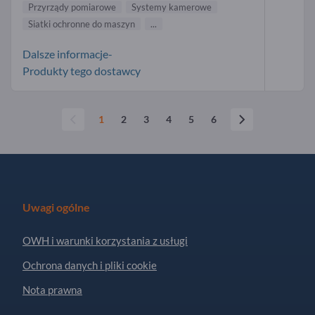
Przyrządy pomiarowe
Systemy kamerowe
Siatki ochronne do maszyn
...
Dalsze informacje-
Produkty tego dostawcy
1
2
3
4
5
6
Uwagi ogólne
OWH i warunki korzystania z usługi
Ochrona danych i pliki cookie
Nota prawna