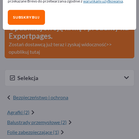
przekazane Brevo do przetwarzania zgodnie z
warunkami użytkowania
.
Szukaj – Oferty – Towary używane – Kontakty biznesowe
>> zacznij tutaj
SUBSKRYBUJ
Opublikuj swoją firmę i produkty na
Exportpages.
Zostań dostawcą już teraz i zyskaj widoczność>>
opublikuj tutaj
Selekcja
Bezpieczeństwo i ochrona
Agrafki (2)
Balustrady przemysłowe (2)
Folie zabezpieczające (1)