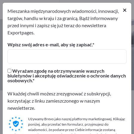
Dystrybutorów
5
×
Mieszanka międzynarodowych wiadomości, innowacji,
targów, handlu w kraju i za granicą. Bądź informowany
przed innymi i zapisz się już teraz do newslettera
Sprzęt ochronny – znajdź
Exportpages.
producentów i dostawców
Wpisz swój adres e-mail, aby się zapisać.
Eksporterzy
Producenci
68
63
Wyrażam zgodę na otrzymywanie waszych
Dystrybutorów
biuletynów i akceptuję oświadczenie o ochronie danych
5
osobowych.
W każdej chwili możesz zrezygnować z subskrypcji,
Exportpages
Bezpieczeństwo i ochrona
korzystając z linku zamieszczonego w naszym
Sprzęt ochronny
newsletterze.
Używamy Brevo jako naszej platformy marketingowej. Klikając
Reklamuj się bezpłatnie w serwisie
poniżej, aby przesłać ten formularz, przyjmujesz do
Exportpages!
wiadomości, że podane przez Ciebie informacje zostaną