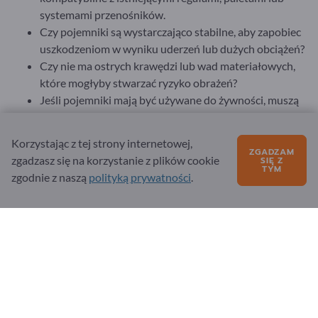
systemami przenośników.
Czy pojemniki są wystarczająco stabilne, aby zapobiec
uszkodzeniom w wyniku uderzeń lub dużych obciążeń?
Czy nie ma ostrych krawędzi lub wad materiałowych,
które mogłyby stwarzać ryzyko obrażeń?
Jeśli pojemniki mają być używane do żywności, muszą
być bezpieczne dla żywności.
Jeśli transportowane mają być towary niebezpieczne,
Korzystając z tej strony internetowej,
należy uzyskać zgodę ONZ.
ZGADZAM
zgadzasz się na korzystanie z plików cookie
SIĘ Z
Przepisy przeciwpożarowe mogą wymagać materiałów
TYM
zgodnie z naszą
polityką prywatności
.
ognioodpornych.
Czy pojemniki są odporne na oleje,
kwasy
lub zasady,
jeśli są używane w przemyśle chemicznym lub
farmaceutycznym?
Odporność na temperaturę powinna być brana pod
uwagę, jeśli pojemniki mają być używane w
ekstremalnie gorących lub zimnych środowiskach.
Tańsze pojemniki mogą ulec szybszemu uszkodzeniu i