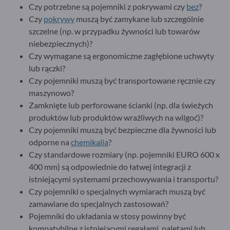
Czy potrzebne są pojemniki z pokrywami czy
bez
?
Czy
pokrywy
muszą być zamykane lub szczególnie
szczelne (np. w przypadku żywności lub towarów
niebezpiecznych)?
Czy wymagane są ergonomiczne zagłębione uchwyty
lub rączki?
Czy pojemniki muszą być transportowane ręcznie czy
maszynowo?
Zamknięte lub perforowane ścianki (np. dla świeżych
produktów lub produktów wrażliwych na wilgoć)?
Czy pojemniki muszą być bezpieczne dla żywności lub
odporne na
chemikalia
?
Czy standardowe rozmiary (np. pojemniki EURO 600 x
400 mm) są odpowiednie do łatwej integracji z
istniejącymi systemami przechowywania i transportu?
Czy pojemniki o specjalnych wymiarach muszą być
zamawiane do specjalnych zastosowań?
Pojemniki do układania w stosy powinny być
kompatybilne z istniejącymi regałami, paletami lub