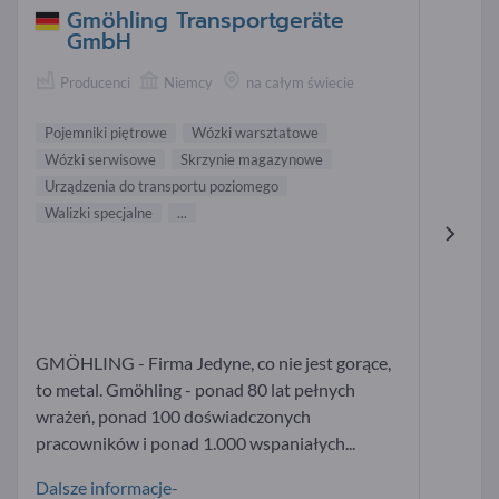
Gmöhling Transportgeräte
GmbH
Producenci
Niemcy
na całym świecie
Pojemniki piętrowe
Wózki warsztatowe
Wózki serwisowe
Skrzynie magazynowe
Urządzenia do transportu poziomego
Walizki specjalne
...
GMÖHLING - Firma Jedyne, co nie jest gorące,
to metal. Gmöhling - ponad 80 lat pełnych
wrażeń, ponad 100 doświadczonych
pracowników i ponad 1.000 wspaniałych...
Dalsze informacje-