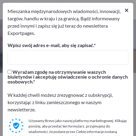
5
Producenci
×
Mieszanka międzynarodowych wiadomości, innowacji,
5
targów, handlu w kraju i za granicą. Bądź informowany
przed innymi i zapisz się już teraz do newslettera
Pojemniki piętrowe – znajdź
Exportpages.
producentów i dostawców
Wpisz swój adres e-mail, aby się zapisać.
Eksporterzy
Producenci
5
5
Wyrażam zgodę na otrzymywanie waszych
biuletynów i akceptuję oświadczenie o ochronie danych
Exportpages
Transport i opakowania
osobowych.
Technika magazynowa
Pojemniki piętrowe
W każdej chwili możesz zrezygnować z subskrypcji,
korzystając z linku zamieszczonego w naszym
Reklamuj się bezpłatnie w serwisie
newsletterze.
Exportpages!
Używamy Brevo jako naszej platformy marketingowej. Klikając
Szukaj – Oferty – Towary używane – Kontakty biznesowe
poniżej, aby przesłać ten formularz, przyjmujesz do
>> zacznij tutaj
wiadomości, że podane przez Ciebie informacje zostaną