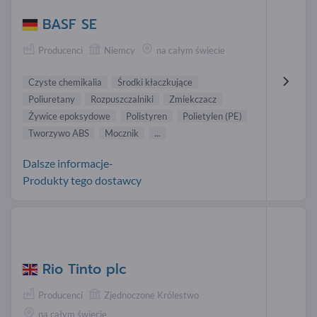
BASF SE
Producenci
Niemcy
na całym świecie
Czyste chemikalia
Środki kłaczkujące
Poliuretany
Rozpuszczalniki
Zmiekczacz
Żywice epoksydowe
Polistyren
Polietylen (PE)
Tworzywo ABS
Mocznik
...
Dalsze informacje-
Produkty tego dostawcy
Rio Tinto plc
Producenci
Zjednoczone Królestwo
na całym świecie