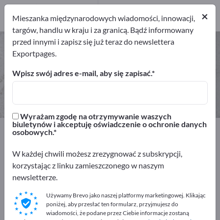
2
Producenci
×
Mieszanka międzynarodowych wiadomości, innowacji,
2
targów, handlu w kraju i za granicą. Bądź informowany
przed innymi i zapisz się już teraz do newslettera
Rudy żelaza – znajdź producentów
Exportpages.
i dostawców
Wpisz swój adres e-mail, aby się zapisać.
Eksporterzy
Producenci
2
2
Wyrażam zgodę na otrzymywanie waszych
biuletynów i akceptuję oświadczenie o ochronie danych
Exportpages
Surowce i materiały
Rudy i mineralia
osobowych.
Rudy żelaza
W każdej chwili możesz zrezygnować z subskrypcji,
korzystając z linku zamieszczonego w naszym
Reklamuj się bezpłatnie w serwisie
newsletterze.
Exportpages!
Używamy Brevo jako naszej platformy marketingowej. Klikając
Szukaj – Oferty – Towary używane – Kontakty biznesowe
poniżej, aby przesłać ten formularz, przyjmujesz do
>> zacznij tutaj
wiadomości, że podane przez Ciebie informacje zostaną