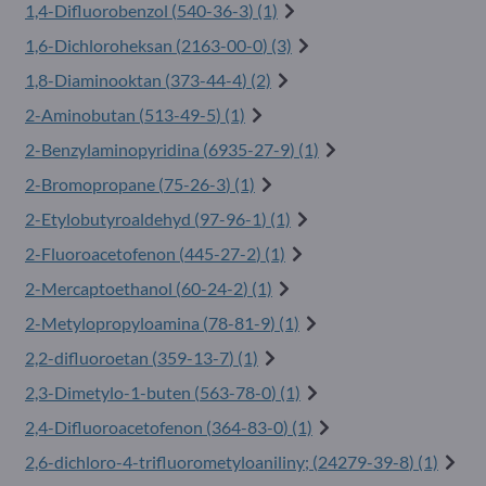
1,4-Difluorobenzol (
540-36-3
) (1)
1,6-Dichloroheksan (
2163-00-0
) (3)
1,8-Diaminooktan (
373-44-4
) (2)
2-Aminobutan (
513-49-5
) (1)
2-Benzylaminopyridina (
6935-27-9
) (1)
2-Bromopropane (
75-26-3
) (1)
2-Etylobutyroaldehyd (
97-96-1
) (1)
2-Fluoroacetofenon (
445-27-2
) (1)
2-Mercaptoethanol (
60-24-2
) (1)
2-Metylopropyloamina (
78-81-9
) (1)
2,2-difluoroetan (
359-13-7
) (1)
2,3-Dimetylo-1-buten (
563-78-0
) (1)
2,4-Difluoroacetofenon (
364-83-0
) (1)
2,6-dichloro-4-trifluorometyloaniliny; (
24279-39-8
) (1)