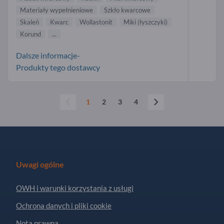
Materiały wypełnieniowe
Szkło kwarcowe
Skaleń
Kwarc
Wollastonit
Miki (łyszczyki)
Korund
...
Dalsze informacje-
Produkty tego dostawcy
1
2
3
4
Uwagi ogólne
OWH i warunki korzystania z usługi
Ochrona danych i pliki cookie
Nota prawna