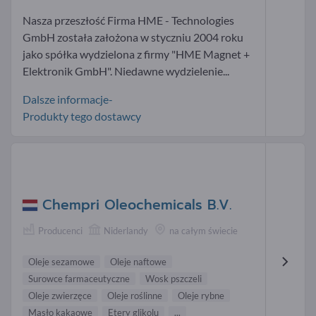
Nasza przeszłość Firma HME - Technologies
GmbH została założona w styczniu 2004 roku
jako spółka wydzielona z firmy "HME Magnet +
Elektronik GmbH". Niedawne wydzielenie...
Dalsze informacje-
Produkty tego dostawcy
Chempri Oleochemicals B.V.
Producenci
Niderlandy
na całym świecie
Oleje sezamowe
Oleje naftowe
Surowce farmaceutyczne
Wosk pszczeli
Oleje zwierzęce
Oleje roślinne
Oleje rybne
Masło kakaowe
Etery glikolu
...