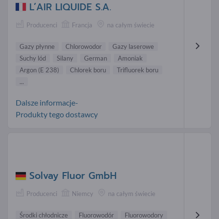
L’AIR LIQUIDE S.A.
Producenci
Francja
na całym świecie
Gazy płynne
Chlorowodor
Gazy laserowe
Suchy lód
Silany
German
Amoniak
Argon (E 238)
Chlorek boru
Trifluorek boru
...
Dalsze informacje-
Produkty tego dostawcy
Solvay Fluor GmbH
Producenci
Niemcy
na całym świecie
Środki chłodnicze
Fluorowodór
Fluorowodory