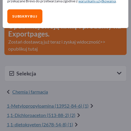
przekazane Brevo do przetwarzania zgodnie z
warunkami użytkowania
.
Szukaj – Oferty – Towary używane – Kontakty biznesowe
>> zacznij tutaj
SUBSKRYBUJ
Opublikuj swoją firmę i produkty na
Exportpages.
Zostań dostawcą już teraz i zyskaj widoczność>>
opublikuj tutaj
Selekcja
Chemia i farmacja
1-Metylopropyloamina (
13952-84-6
) (1)
1,1-Dichloroaceton (
513-88-2
) (2)
1,1-dietoksyeten (
2678-54-8
) (1)