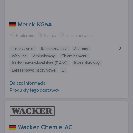
Merck KGaA
Producenci
Niemcy
na całym świecie
Tlenek cynku
Rozpuszczalniki
Acetony
Wanilina
Aminokwasy
Chlorek amonu
Karboksymetyloceluloza (E 466)
Kwas siarkowy
Leki sercowo-naczyniowe
...
Dalsze informacje-
Produkty tego dostawcy
Wacker Chemie AG