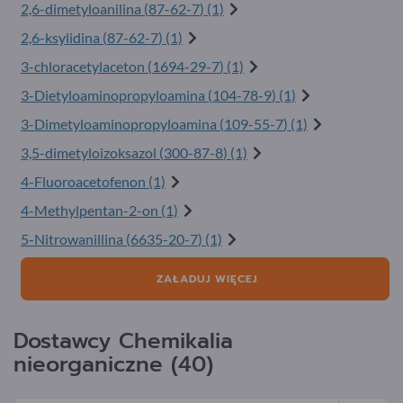
2,6-dimetyloanilina (
87-62-7
) (1)
2,6-ksylidina (
87-62-7
) (1)
3-chloracetylaceton (
1694-29-7
) (1)
3-Dietyloaminopropyloamina (
104-78-9
) (1)
3-Dimetyloaminopropyloamina (
109-55-7
) (1)
3,5-dimetyloizoksazol (
300-87-8
) (1)
4-Fluoroacetofenon (1)
4-Methylpentan-2-on (1)
5-Nitrowanillina (
6635-20-7
) (1)
ZAŁADUJ WIĘCEJ
Dostawcy Chemikalia
nieorganiczne (40)