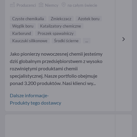
Producenci
Niemcy
na całym świecie
Czyste chemikalia
Zmiekczacz
Azotek boru
Węglik boru
Katalizatory chemiczne
Karborund
Proszek spawalniczy
Kauczuki silikonowe
Środki ścierne
...
Jako pionierzy nowoczesnej chemii jesteśmy
dziś globalnym przedsiębiorstwem z wysoko
rozwiniętymi produktami chemii
specjalistycznej. Nasze portfolio obejmuje
ponad 3.200 produktów. Nasi klienci wy...
Dalsze informacje-
Produkty tego dostawcy