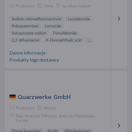
Producenci
Chiny
na całym świecie
Sodium chlorodifluoroacetate
Lenalidomide
Polyquaternium
Letrozole
Salcaprozate sodium
Pomalidomide
2,2-difluoroetan
4-Fluorophthalic acid
...
Dalsze informacje-
Produkty tego dostawcy
Quarzwerke GmbH
Producenci
Niemcy
Azja, Ameryka Północna, Ameryka Południowa,
Europa
Piasek kwarcowy
Kaolin
Miał kwarcowy