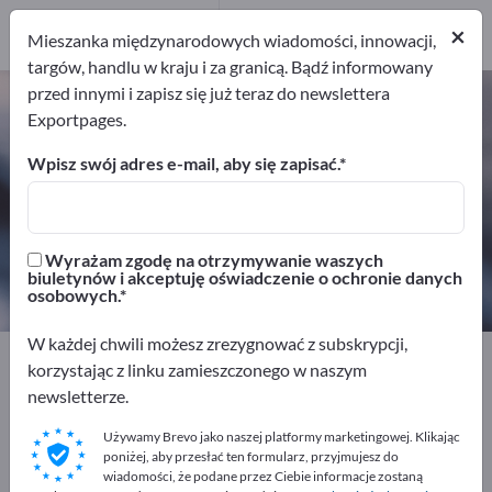
Dystrybutorów
×
8
Mieszanka międzynarodowych wiadomości, innowacji,
targów, handlu w kraju i za granicą. Bądź informowany
przed innymi i zapisz się już teraz do newslettera
Chemikalia nieorganiczne – znajdź
Exportpages.
producentów i dostawców
Wpisz swój adres e-mail, aby się zapisać.
Eksporterzy
Producenci
40
32
Wyrażam zgodę na otrzymywanie waszych
Dystrybutorów
biuletynów i akceptuję oświadczenie o ochronie danych
8
osobowych.
W każdej chwili możesz zrezygnować z subskrypcji,
Exportpages
Chemia i farmacja
korzystając z linku zamieszczonego w naszym
Chemikalia nieorganiczne
newsletterze.
Używamy Brevo jako naszej platformy marketingowej. Klikając
Reklamuj się bezpłatnie w serwisie
poniżej, aby przesłać ten formularz, przyjmujesz do
Exportpages!
wiadomości, że podane przez Ciebie informacje zostaną