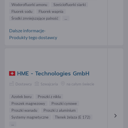
Wodorofluorki amonu
Sześciofluorki siarki
Fluorek sodu
Fluorek wapnia
Środki zmniejszające palność
...
Dalsze informacje-
Produkty tego dostawcy
HME - Technologies GmbH
Dostawcy
Szwajcaria
na całym świecie
Azotek boru
Proszki z niklu
Proszek magnezowy
Proszki cynowe
Proszki wanadu
Proszki z aluminium
Systemy magnetyczne
Tlenek żelaza (E 172)
...