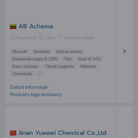
AB Achema
Producenci
Litwa
na całym świecie
Mocznik
Amoniak
Azotan amonu
Dwutlenek węgla (E 290)
Tlen
Azot (E 941)
Kwas azotowy
Tlenek magnezu
Metanol
Chemikalia
...
Dalsze informacje-
Produkty tego dostawcy
Jinan Yuewei Chemical Co.,Ltd