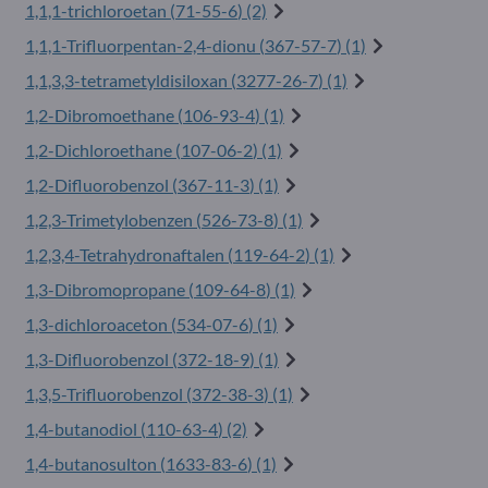
1,1,1-trichloroetan (
71-55-6
) (2)
1,1,1-Trifluorpentan-2,4-dionu (
367-57-7
) (1)
1,1,3,3-tetrametyldisiloxan (
3277-26-7
) (1)
1,2-Dibromoethane (
106-93-4
) (1)
1,2-Dichloroethane (
107-06-2
) (1)
1,2-Difluorobenzol (
367-11-3
) (1)
1,2,3-Trimetylobenzen (
526-73-8
) (1)
1,2,3,4-Tetrahydronaftalen (
119-64-2
) (1)
1,3-Dibromopropane (
109-64-8
) (1)
1,3-dichloroaceton (
534-07-6
) (1)
1,3-Difluorobenzol (
372-18-9
) (1)
1,3,5-Trifluorobenzol (
372-38-3
) (1)
1,4-butanodiol (
110-63-4
) (2)
1,4-butanosulton (
1633-83-6
) (1)