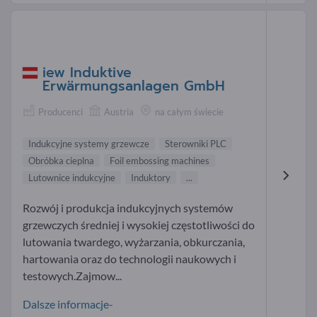
iew Induktive
Erwärmungsanlagen GmbH
Producenci
Austria
na całym świecie
Indukcyjne systemy grzewcze
Sterowniki PLC
Obróbka cieplna
Foil embossing machines
Lutownice indukcyjne
Induktory
...
Rozwój i produkcja indukcyjnych systemów
grzewczych średniej i wysokiej częstotliwości do
lutowania twardego, wyżarzania, obkurczania,
hartowania oraz do technologii naukowych i
testowych.Zajmow...
Dalsze informacje-