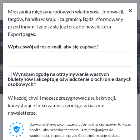
Dystrybutorów
1
×
Mieszanka międzynarodowych wiadomości, innowacji,
targów, handlu w kraju i za granicą. Bądź informowany
przed innymi i zapisz się już teraz do newslettera
Produkcja kontraktowa – znajdź
Exportpages.
producentów i dostawców
Wpisz swój adres e-mail, aby się zapisać.
Eksporterzy
Producenci
71
66
Wyrażam zgodę na otrzymywanie waszych
Usługodawcy
Dystrybutorów
biuletynów i akceptuję oświadczenie o ochronie danych
4
1
osobowych.
W każdej chwili możesz zrezygnować z subskrypcji,
Exportpages
Usługi dla firm
Produkcja kontraktowa
korzystając z linku zamieszczonego w naszym
newsletterze.
Reklamuj się bezpłatnie w serwisie
Używamy Brevo jako naszej platformy marketingowej. Klikając
Exportpages!
poniżej, aby przesłać ten formularz, przyjmujesz do
wiadomości, że podane przez Ciebie informacje zostaną
Szukaj – Oferty – Towary używane – Kontakty biznesowe