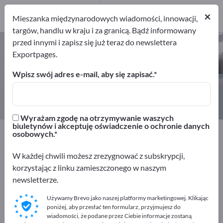
Producenci
9
×
Mieszanka międzynarodowych wiadomości, innowacji,
targów, handlu w kraju i za granicą. Bądź informowany
przed innymi i zapisz się już teraz do newslettera
Systemy kontroli dostępu – znajdź
Exportpages.
producentów i dostawców
Wpisz swój adres e-mail, aby się zapisać.
Eksporterzy
Producenci
9
9
Wyrażam zgodę na otrzymywanie waszych
biuletynów i akceptuję oświadczenie o ochronie danych
Exportpages
Bezpieczeństwo i ochrona
osobowych.
Dostęp i identyfikacja
Systemy kontroli dostępu
W każdej chwili możesz zrezygnować z subskrypcji,
korzystając z linku zamieszczonego w naszym
Reklamuj się bezpłatnie w serwisie
newsletterze.
Exportpages!
Używamy Brevo jako naszej platformy marketingowej. Klikając
Szukaj – Oferty – Towary używane – Kontakty biznesowe
poniżej, aby przesłać ten formularz, przyjmujesz do
>> zacznij tutaj
wiadomości, że podane przez Ciebie informacje zostaną