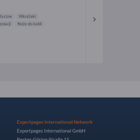
tyczne
Wkrętaki
zolacji
Noże do kabli
Exportpages International Network
Exportpages International GmbH
Becker-Göring-Straße 15