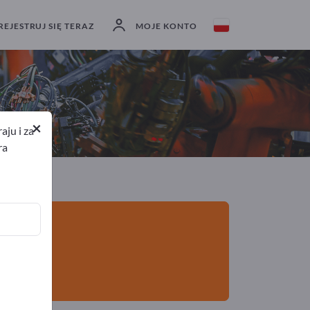
Eksporterzy
2
Producenci
2
REJESTRUJ SIĘ TERAZ
MOJE KONTO
×
ju i za
ra