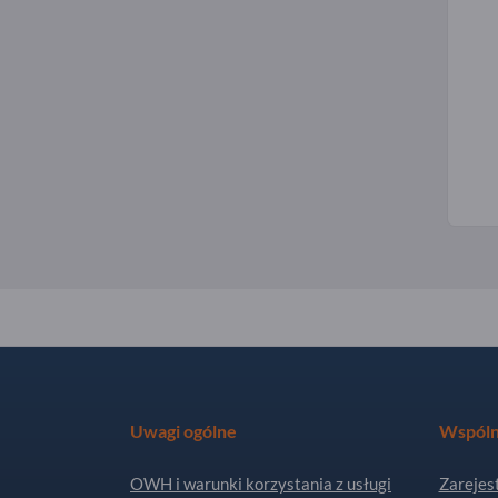
Uwagi ogólne
Wspóln
OWH i warunki korzystania z usługi
Zarejest