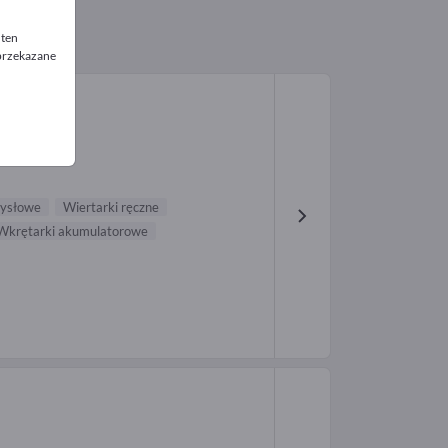
 ten
 przekazane
mysłowe
Wiertarki ręczne
Wkrętarki akumulatorowe