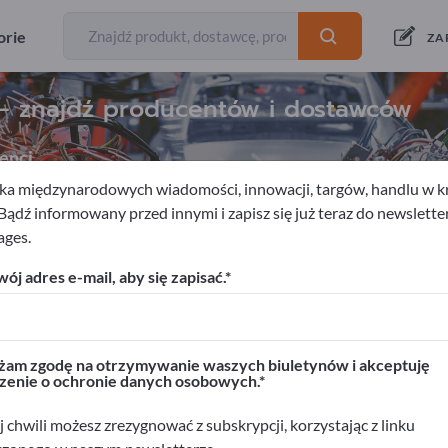
orie
ZA
 – znajdź producentów i dostawców
enci
a międzynarodowych wiadomości, innowacji, targów, handlu w kra
 Bądź informowany przed innymi i zapisz się już teraz do newslette
ages.
dzia pneumatyczne
Piły sprężonego powietrza
ój adres e-mail, aby się zapisać.
rwisie Exportpages!
biznesowe >> zacznij tutaj
am zgodę na otrzymywanie waszych biuletynów i akceptuję
zenie o ochronie danych osobowych.
ukty na Exportpages.
>> opublikuj tutaj
 chwili możesz zrezygnować z subskrypcji, korzystając z linku