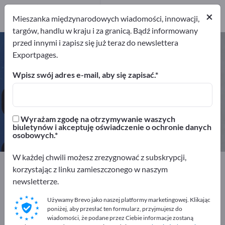
Dystrybutorów
×
1
Mieszanka międzynarodowych wiadomości, innowacji,
targów, handlu w kraju i za granicą. Bądź informowany
przed innymi i zapisz się już teraz do newslettera
Stanowiska robocze montażowe –
Exportpages.
znajdź producentów i dostawców
Wpisz swój adres e-mail, aby się zapisać.
Eksporterzy
Producenci
10
9
Wyrażam zgodę na otrzymywanie waszych
Dystrybutorów
biuletynów i akceptuję oświadczenie o ochronie danych
1
osobowych.
W każdej chwili możesz zrezygnować z subskrypcji,
Exportpages
korzystając z linku zamieszczonego w naszym
Wyposażenie firmy / Wyposażenie instytucji
newsletterze.
Wyposażenia fabryczne i magazynowe
Stanowiska robocze montażowe
Używamy Brevo jako naszej platformy marketingowej. Klikając
poniżej, aby przesłać ten formularz, przyjmujesz do
wiadomości, że podane przez Ciebie informacje zostaną