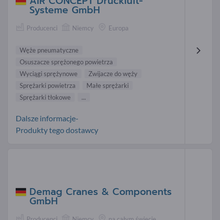
AIR CONCEPT Druckluft-
Systeme GmbH
Producenci
Niemcy
Europa
Węże pneumatyczne
Osuszacze sprężonego powietrza
Wyciągi sprężynowe
Zwijacze do węży
Sprężarki powietrza
Małe sprężarki
Sprężarki tłokowe
...
Dalsze informacje-
Produkty tego dostawcy
Demag Cranes & Components
GmbH
Producenci
Niemcy
na całym świecie