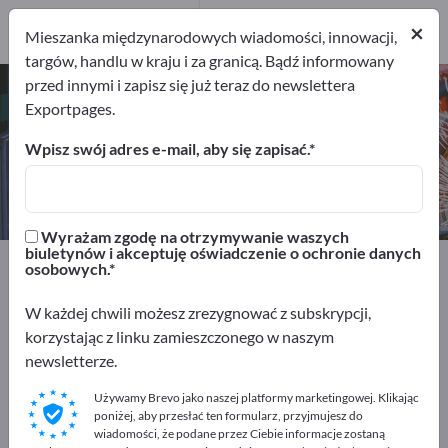
6
Producenci
×
Mieszanka międzynarodowych wiadomości, innowacji,
6
targów, handlu w kraju i za granicą. Bądź informowany
przed innymi i zapisz się już teraz do newslettera
Gwintownik – znajdź producentów
Exportpages.
i dostawców
Wpisz swój adres e-mail, aby się zapisać.
Eksporterzy
Producenci
6
6
Wyrażam zgodę na otrzymywanie waszych
biuletynów i akceptuję oświadczenie o ochronie danych
Exportpages
Narzędzia warsztatowe
osobowych.
Narzędzia do wiercenia
Gwintownik
W każdej chwili możesz zrezygnować z subskrypcji,
korzystając z linku zamieszczonego w naszym
Reklamuj się bezpłatnie w serwisie
newsletterze.
Exportpages!
Używamy Brevo jako naszej platformy marketingowej. Klikając
Szukaj – Oferty – Towary używane – Kontakty biznesowe
poniżej, aby przesłać ten formularz, przyjmujesz do
>> zacznij tutaj
wiadomości, że podane przez Ciebie informacje zostaną