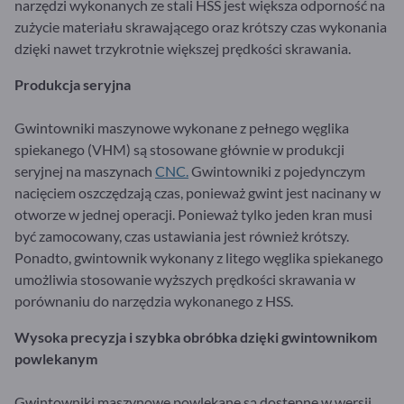
narzędzi wykonanych ze stali HSS jest większa odporność na
zużycie materiału skrawającego oraz krótszy czas wykonania
dzięki nawet trzykrotnie większej prędkości skrawania.
Produkcja seryjna
Gwintowniki maszynowe wykonane z pełnego węglika
spiekanego (VHM) są stosowane głównie w produkcji
seryjnej na maszynach
CNC.
Gwintowniki z pojedynczym
nacięciem oszczędzają czas, ponieważ gwint jest nacinany w
otworze w jednej operacji. Ponieważ tylko jeden kran musi
być zamocowany, czas ustawiania jest również krótszy.
Ponadto, gwintownik wykonany z litego węglika spiekanego
umożliwia stosowanie wyższych prędkości skrawania w
porównaniu do narzędzia wykonanego z HSS.
Wysoka precyzja i szybka obróbka dzięki gwintownikom
powlekanym
Gwintowniki maszynowe powlekane są dostępne w wersji