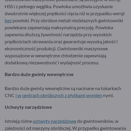
HSS i z pełnego węglika. Powłoka umożliwia uzyskanie
dwukrotnie większej prędkości cięcia niż w przypadku wersji
bez
powłoki. Przy obróbce metali nieżelaznych gwintowniki
powlekane zapewniają maksymalną precyzję. Powłoka
zapewnia dłuższą żywotność narzędzia przy wysokich
prędkościach skrawania oraz gwarantuje wysoką jakość i
ekonomiczność produkcji. Gwintowniki maszynowe
wyposażone w wewnętrzne chłodzenie zapewniają
dodatkową niezawodność i wydajność procesu.
Bardzo duże gwinty wewnętrzne
Bardzo duże gwinty wewnętrzne są nacinane na tokarkach
CNC
i w
centrach obróbczych z płytkami wymien
nymi.
Uch
wyty
narzędziowe
Istnieją różne
uchwyty narzędziowe
do gwintowników, w
zależności od maszyny obróbczej. W przypadku gwintowania