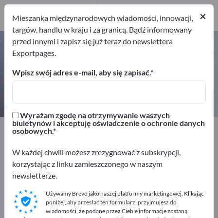
4
Producenci
×
Mieszanka międzynarodowych wiadomości, innowacji,
4
targów, handlu w kraju i za granicą. Bądź informowany
przed innymi i zapisz się już teraz do newslettera
Liczniki energii – znajdź
Exportpages.
producentów i dostawców
Wpisz swój adres e-mail, aby się zapisać.
Eksporterzy
Producenci
4
4
Wyrażam zgodę na otrzymywanie waszych
biuletynów i akceptuję oświadczenie o ochronie danych
Exportpages
Technika pomiarowa i optyka
osobowych.
Urządzenia pomiarowe dla wielkości elektrycznych
Liczniki energii
W każdej chwili możesz zrezygnować z subskrypcji,
korzystając z linku zamieszczonego w naszym
newsletterze.
Reklamuj się bezpłatnie w serwisie
Exportpages!
Używamy Brevo jako naszej platformy marketingowej. Klikając
poniżej, aby przesłać ten formularz, przyjmujesz do
Szukaj – Oferty – Towary używane – Kontakty biznesowe
wiadomości, że podane przez Ciebie informacje zostaną