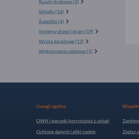
Ruszty kratowe (3)
Schody (16)
Świetliki (4)
Systemy drzwi i bram (19)
Wrota garażowe (12)
Wykończenia okienne (1)
Uwagi ogólne
Wspóln
OWH i warunki korzystania z usługi
Zarejest
Ochrona danych i pliki cookie
Zapisz s