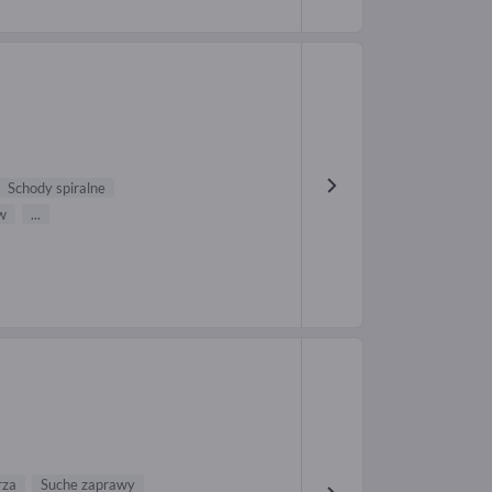
Schody spiralne
w
...
rza
Suche zaprawy