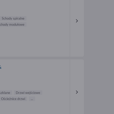
Schody spiralne
chody modułowe
&
szklane
Drzwi wejściowe
Ościeżnice drzwi
...