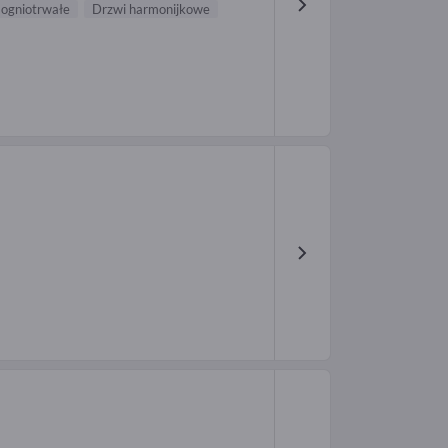
ogniotrwałe
Drzwi harmonijkowe