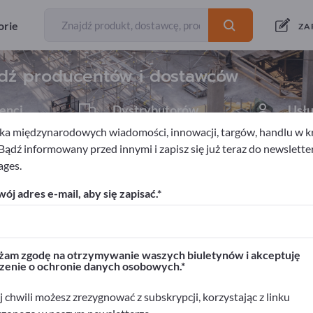
Eksporterzy
Producenci
114
107
orie
ZA
dź producentów i dostawców
enci
Dystrybutorów
Usł
6
1
a międzynarodowych wiadomości, innowacji, targów, handlu w kra
 Bądź informowany przed innymi i zapisz się już teraz do newslette
ages.
wlane
ój adres e-mail, aby się zapisać.
rwisie Exportpages!
biznesowe >> zacznij tutaj
am zgodę na otrzymywanie waszych biuletynów i akceptuję
zenie o ochronie danych osobowych.
ukty na Exportpages.
>> opublikuj tutaj
 chwili możesz zrezygnować z subskrypcji, korzystając z linku