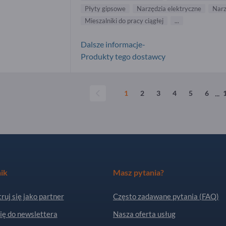
Płyty gipsowe
Narzędzia elektryczne
Narz
Mieszalniki do pracy ciągłej
...
Dalsze informacje-
Produkty tego dostawcy
...
1
2
3
4
5
6
ik
Masz pytania?
ruj się jako partner
Często zadawane pytania (FAQ)
ię do newslettera
Nasza oferta usług