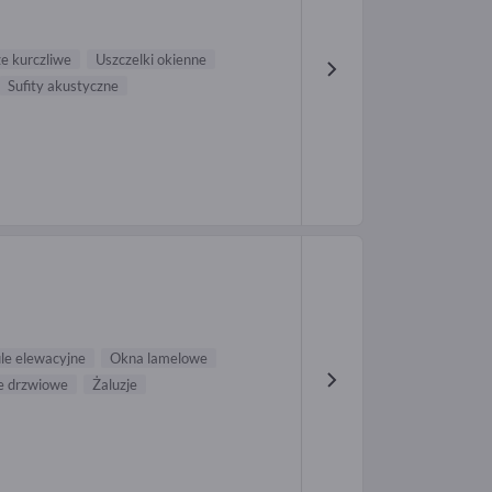
e kurczliwe
Uszczelki okienne
Sufity akustyczne
ile elewacyjne
Okna lamelowe
le drzwiowe
Żaluzje