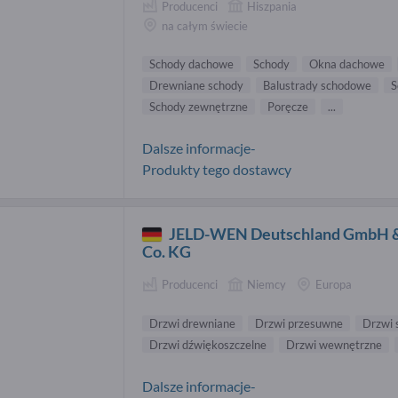
Producenci
Hiszpania
na całym świecie
Schody dachowe
Schody
Okna dachowe
Drewniane schody
Balustrady schodowe
S
Schody zewnętrzne
Poręcze
...
Dalsze informacje-
Produkty tego dostawcy
JELD-WEN Deutschland GmbH 
Co. KG
Producenci
Niemcy
Europa
Drzwi drewniane
Drzwi przesuwne
Drzwi 
Drzwi dźwiękoszczelne
Drzwi wewnętrzne
Dalsze informacje-