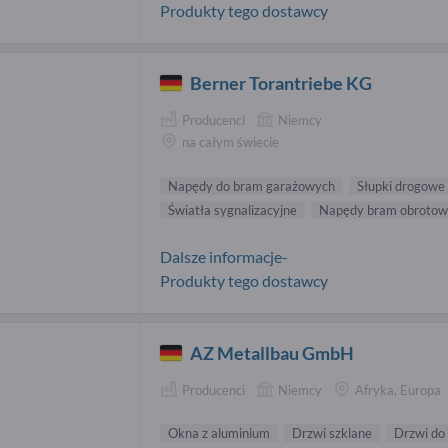
Produkty tego dostawcy
Berner Torantriebe KG
Producenci
Niemcy
na całym świecie
Napędy do bram garażowych
Słupki drogowe 
Światła sygnalizacyjne
Napędy bram obrotow
Dalsze informacje-
Produkty tego dostawcy
AZ Metallbau GmbH
Producenci
Niemcy
Afryka, Europa
Okna z aluminium
Drzwi szklane
Drzwi do