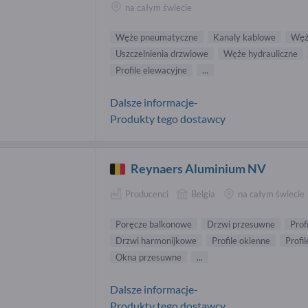
na całym świecie
Węże pneumatyczne
Kanaly kablowe
Węż
Uszczelnienia drzwiowe
Węże hydrauliczne
Profile elewacyjne
...
Dalsze informacje-
Produkty tego dostawcy
Reynaers Aluminium NV
Producenci
Belgia
na całym świecie
Poręcze balkonowe
Drzwi przesuwne
Prof
Drzwi harmonijkowe
Profile okienne
Profi
Okna przesuwne
...
Dalsze informacje-
Produkty tego dostawcy