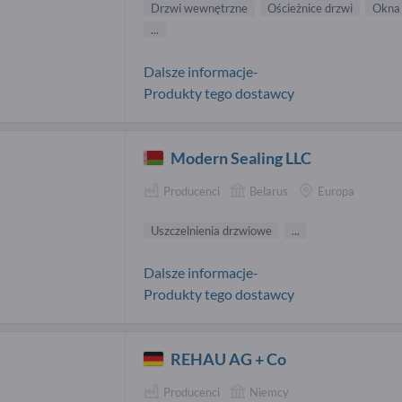
Drzwi wewnętrzne
Ościeżnice drzwi
Okna 
...
Dalsze informacje-
Produkty tego dostawcy
Modern Sealing LLC
Producenci
Belarus
Europa
Uszczelnienia drzwiowe
...
Dalsze informacje-
Produkty tego dostawcy
REHAU AG + Co
Producenci
Niemcy