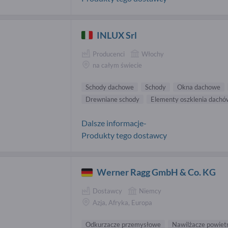
INLUX Srl
Producenci
Włochy
na całym świecie
Schody dachowe
Schody
Okna dachowe
Drewniane schody
Elementy oszklenia dachó
Dalsze informacje-
Produkty tego dostawcy
Werner Ragg GmbH & Co. KG
Dostawcy
Niemcy
Azja, Afryka, Europa
Odkurzacze przemysłowe
Nawilżacze powiet