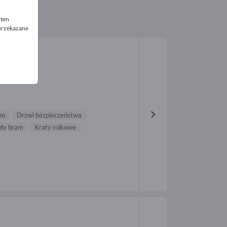
 ten
 przekazane
um
Drzwi bezpieczeństwa
dy bram
Kraty rolkowe