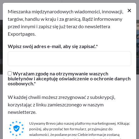
Producenci
2
×
Mieszanka międzynarodowych wiadomości, innowacji,
targów, handlu w kraju i za granicą. Bądź informowany
przed innymi i zapisz się już teraz do newslettera
Kable średniego napięcia – znajdź
Exportpages.
producentów i dostawców
Wpisz swój adres e-mail, aby się zapisać.
Eksporterzy
Producenci
2
2
Wyrażam zgodę na otrzymywanie waszych
biuletynów i akceptuję oświadczenie o ochronie danych
Exportpages
Elektrotechnika
Kable i przewody
osobowych.
Kable energetyczne
Kable średniego napięcia
W każdej chwili możesz zrezygnować z subskrypcji,
korzystając z linku zamieszczonego w naszym
Reklamuj się bezpłatnie w serwisie
newsletterze.
Exportpages!
Używamy Brevo jako naszej platformy marketingowej. Klikając
Szukaj – Oferty – Towary używane – Kontakty biznesowe
poniżej, aby przesłać ten formularz, przyjmujesz do
>> zacznij tutaj
wiadomości, że podane przez Ciebie informacje zostaną