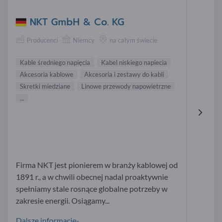
NKT GmbH & Co. KG
Producenci
Niemcy
na całym świecie
Kable średniego napięcia
Kabel niskiego napiecia
Akcesoria kablowe
Akcesoria i zestawy do kabli
Skretki miedziane
Linowe przewody napowietrzne
...
Firma NKT jest pionierem w branży kablowej od
1891 r., a w chwili obecnej nadal proaktywnie
spełniamy stale rosnące globalne potrzeby w
zakresie energii. Osiągamy...
Dalsze informacje-