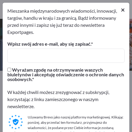
Producenci
5
×
Mieszanka międzynarodowych wiadomości, innowacji,
targów, handlu w kraju i za granicą. Bądź informowany
przed innymi i zapisz się już teraz do newslettera
Wiertła specjalistyczne – znajdź
Exportpages.
producentów i dostawców
Wpisz swój adres e-mail, aby się zapisać.
Eksporterzy
Producenci
5
5
Wyrażam zgodę na otrzymywanie waszych
biuletynów i akceptuję oświadczenie o ochronie danych
Exportpages
Narzędzia warsztatowe
osobowych.
Narzędzia do wiercenia
Wiertła specjalistyczne
W każdej chwili możesz zrezygnować z subskrypcji,
korzystając z linku zamieszczonego w naszym
Reklamuj się bezpłatnie w serwisie
newsletterze.
Exportpages!
Używamy Brevo jako naszej platformy marketingowej. Klikając
Szukaj – Oferty – Towary używane – Kontakty biznesowe
poniżej, aby przesłać ten formularz, przyjmujesz do
>> zacznij tutaj
wiadomości, że podane przez Ciebie informacje zostaną