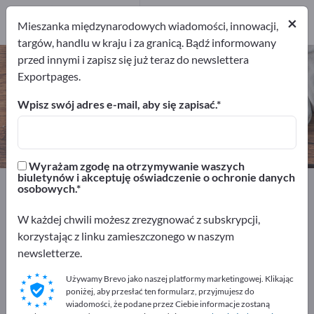
2
Producenci
×
Mieszanka międzynarodowych wiadomości, innowacji,
2
targów, handlu w kraju i za granicą. Bądź informowany
przed innymi i zapisz się już teraz do newslettera
Kuchenki mikrofalowe – znajdź
Exportpages.
producentów i dostawców
Wpisz swój adres e-mail, aby się zapisać.
Eksporterzy
Producenci
2
2
Wyrażam zgodę na otrzymywanie waszych
biuletynów i akceptuję oświadczenie o ochronie danych
Exportpages
Gospodarstwo domowe i mieszkanie
osobowych.
Urządzenia kuchenne
Kuchenki mikrofalowe
W każdej chwili możesz zrezygnować z subskrypcji,
korzystając z linku zamieszczonego w naszym
Reklamuj się bezpłatnie w serwisie
newsletterze.
Exportpages!
Używamy Brevo jako naszej platformy marketingowej. Klikając
Szukaj – Oferty – Towary używane – Kontakty biznesowe
poniżej, aby przesłać ten formularz, przyjmujesz do
>> zacznij tutaj
wiadomości, że podane przez Ciebie informacje zostaną