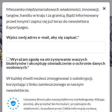
1
×
Mieszanka międzynarodowych wiadomości, innowacji,
targów, handlu w kraju i za granicą. Bądź informowany
przed innymi i zapisz się już teraz do newslettera
Odzież odbijająca promieniowanie
Exportpages.
cieplne – znajdź producentów i
dostawców
Wpisz swój adres e-mail, aby się zapisać.
Eksporterzy
Producenci
1
1
Wyrażam zgodę na otrzymywanie waszych
biuletynów i akceptuję oświadczenie o ochronie danych
osobowych.
Exportpages
Bezpieczeństwo i ochrona
W każdej chwili możesz zrezygnować z subskrypcji,
Odzież robocza / odzież ochronna
korzystając z linku zamieszczonego w naszym
Odzież odbijająca promieniowanie cieplne
newsletterze.
Reklamuj się bezpłatnie w serwisie
Używamy Brevo jako naszej platformy marketingowej. Klikając
poniżej, aby przesłać ten formularz, przyjmujesz do
Exportpages!
wiadomości, że podane przez Ciebie informacje zostaną