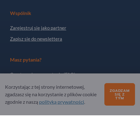
Wspólnik
Zarejestruj się jako partner
Zapisz się do newslettera
Masz pytania?
Często zadawane pytania (FAQ)
Nasza oferta usług
Korzystając z tej strony internetowej,
ZGADZAM
zgadzasz się na korzystanie z plików cookie
SIĘ Z
O nas
TYM
zgodnie z naszą
polityką prywatności
.
Pytanie do Exportpages
Exportpages International Network
Exportpages International GmbH