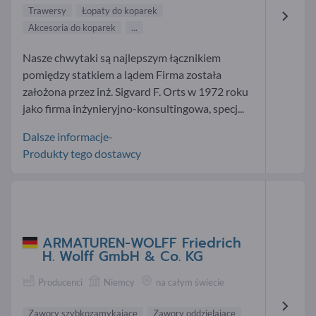
Trawersy
Łopaty do koparek
Akcesoria do koparek
...
Nasze chwytaki są najlepszym łącznikiem
pomiędzy statkiem a lądem Firma została
założona przez inż. Sigvard F. Orts w 1972 roku
jako firma inżynieryjno-konsultingowa, specj...
Dalsze informacje-
Produkty tego dostawcy
ARMATUREN-WOLFF Friedrich
H. Wolff GmbH & Co. KG
Producenci
Niemcy
na całym świecie
Zawory szybkozamykające
Zawory oddzielające