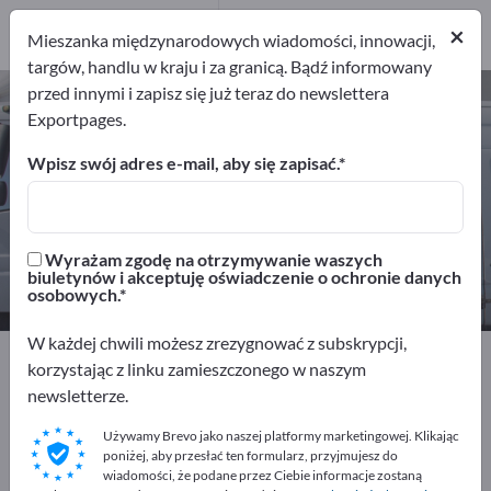
Dystrybutorów
×
1
Mieszanka międzynarodowych wiadomości, innowacji,
targów, handlu w kraju i za granicą. Bądź informowany
przed innymi i zapisz się już teraz do newslettera
Części do statków – znajdź
Exportpages.
producentów i dostawców
Wpisz swój adres e-mail, aby się zapisać.
Eksporterzy
Producenci
10
9
Wyrażam zgodę na otrzymywanie waszych
Dystrybutorów
biuletynów i akceptuję oświadczenie o ochronie danych
1
osobowych.
W każdej chwili możesz zrezygnować z subskrypcji,
Exportpages
Pojazdy
Statki i łodzie
korzystając z linku zamieszczonego w naszym
Przemysł stoczniowy
Części do statków
newsletterze.
Używamy Brevo jako naszej platformy marketingowej. Klikając
Reklamuj się bezpłatnie w serwisie
poniżej, aby przesłać ten formularz, przyjmujesz do
Exportpages!
wiadomości, że podane przez Ciebie informacje zostaną