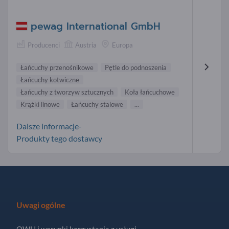
pewag International GmbH
Producenci
Austria
Europa
Łańcuchy przenośnikowe
Pętle do podnoszenia
Łańcuchy kotwiczne
Łańcuchy z tworzyw sztucznych
Koła łańcuchowe
Krążki linowe
Łańcuchy stalowe
...
Dalsze informacje-
Produkty tego dostawcy
Uwagi ogólne
OWH i warunki korzystania z usługi