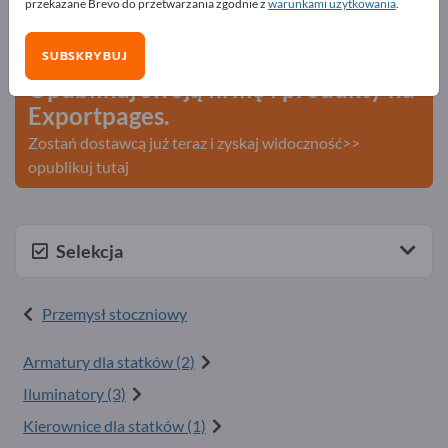
przekazane Brevo do przetwarzania zgodnie z
warunkami użytkowania
.
Szukaj – Oferty – Towary używane – Kontakty biznesowe
>> zacznij tutaj
SUBSKRYBUJ
Opublikuj swoją firmę i produkty na
Exportpages.
Zostań dostawcą już teraz i zyskaj widoczność>>
opublikuj tutaj
Selekcja
Przemysł stoczniowy
Armatury dla statków (2)
Iluminatory (3)
Kierownice dla statków (1)