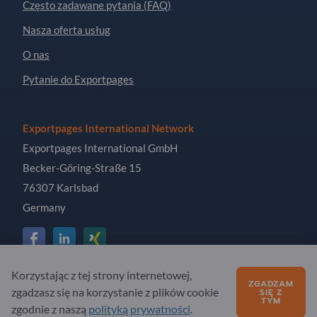
Często zadawane pytania (FAQ)
Nasza oferta usług
O nas
Pytanie do Exportpages
Exportpages International Network
Exportpages International GmbH
Becker-Göring-Straße 15
76307 Karlsbad
Germany
Korzystając z tej strony internetowej,
Copyright © 2026 Exportpages International GmbH. All
ZGADZAM
zgadzasz się na korzystanie z plików cookie
SIĘ Z
Rights Reserved.
TYM
zgodnie z naszą
polityką prywatności
.