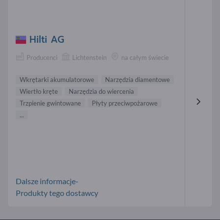
Hilti AG
Producenci
Lichtenstein
na całym świecie
Wkrętarki akumulatorowe
Narzędzia diamentowe
Wiertło kręte
Narzędzia do wiercenia
Trzpienie gwintowane
Płyty przeciwpożarowe
...
Dalsze informacje-
Produkty tego dostawcy