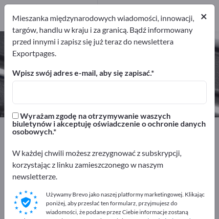
Producenci
8
×
Mieszanka międzynarodowych wiadomości, innowacji,
targów, handlu w kraju i za granicą. Bądź informowany
przed innymi i zapisz się już teraz do newslettera
Wkrętarki akumulatorowe – znajdź
Exportpages.
producentów i dostawców
Wpisz swój adres e-mail, aby się zapisać.
Eksporterzy
Producenci
8
8
Wyrażam zgodę na otrzymywanie waszych
biuletynów i akceptuję oświadczenie o ochronie danych
Exportpages
Narzędzia warsztatowe
osobowych.
Narzędzia elektryczne
Narzędzia akumulatorowe
Wkrętarki akumulatorowe
W każdej chwili możesz zrezygnować z subskrypcji,
korzystając z linku zamieszczonego w naszym
newsletterze.
Reklamuj się bezpłatnie w serwisie
Exportpages!
Używamy Brevo jako naszej platformy marketingowej. Klikając
poniżej, aby przesłać ten formularz, przyjmujesz do
Szukaj – Oferty – Towary używane – Kontakty biznesowe
wiadomości, że podane przez Ciebie informacje zostaną