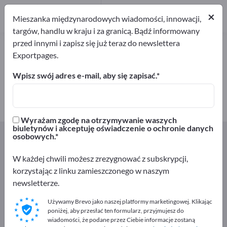
1
Producenci
×
Mieszanka międzynarodowych wiadomości, innowacji,
1
targów, handlu w kraju i za granicą. Bądź informowany
przed innymi i zapisz się już teraz do newslettera
Drewno liściaste – znajdź
Exportpages.
producentów i dostawców
Wpisz swój adres e-mail, aby się zapisać.
Eksporterzy
Producenci
1
1
Wyrażam zgodę na otrzymywanie waszych
biuletynów i akceptuję oświadczenie o ochronie danych
Exportpages
Rolnictwo i leśnictwo
Produkty leśne
osobowych.
Drewno liściaste
W każdej chwili możesz zrezygnować z subskrypcji,
korzystając z linku zamieszczonego w naszym
Reklamuj się bezpłatnie w serwisie
newsletterze.
Exportpages!
Używamy Brevo jako naszej platformy marketingowej. Klikając
Szukaj – Oferty – Towary używane – Kontakty biznesowe
poniżej, aby przesłać ten formularz, przyjmujesz do
>> zacznij tutaj
wiadomości, że podane przez Ciebie informacje zostaną