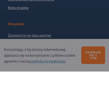
Nota prawna
Wspólnik
Zarejestruj się jako partner
Zapisz się do newslettera
Korzystając z tej strony internetowej,
ZGADZAM
zgadzasz się na korzystanie z plików cookie
SIĘ Z
TYM
Masz pytania?
zgodnie z naszą
polityką prywatności
.
Często zadawane pytania (FAQ)
Nasza oferta usług
O nas
Pytanie do Exportpages