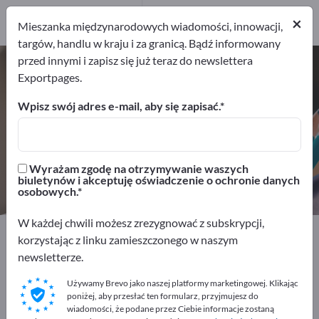
Dystrybutorów
×
2
Mieszanka międzynarodowych wiadomości, innowacji,
targów, handlu w kraju i za granicą. Bądź informowany
przed innymi i zapisz się już teraz do newslettera
Opakowania i wysyłki – znajdź
Exportpages.
producentów i dostawców
Wpisz swój adres e-mail, aby się zapisać.
Eksporterzy
Producenci
13
11
Wyrażam zgodę na otrzymywanie waszych
Dystrybutorów
biuletynów i akceptuję oświadczenie o ochronie danych
2
osobowych.
W każdej chwili możesz zrezygnować z subskrypcji,
Exportpages
Biurowe artykuły
Opakowania i wysyłki
korzystając z linku zamieszczonego w naszym
newsletterze.
Reklamuj się bezpłatnie w serwisie
Używamy Brevo jako naszej platformy marketingowej. Klikając
Exportpages!
poniżej, aby przesłać ten formularz, przyjmujesz do
wiadomości, że podane przez Ciebie informacje zostaną
Szukaj – Oferty – Towary używane – Kontakty biznesowe