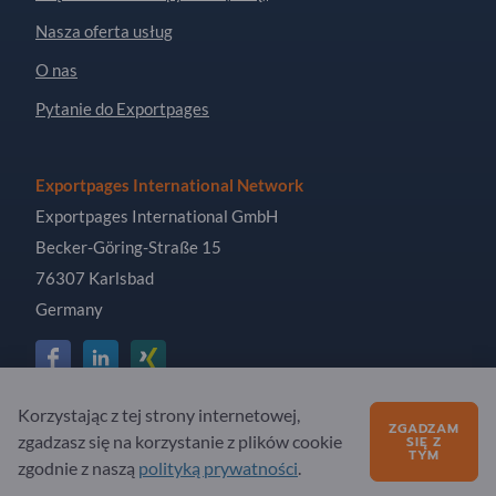
Nasza oferta usług
O nas
Pytanie do Exportpages
Exportpages International Network
Exportpages International GmbH
Becker-Göring-Straße 15
76307 Karlsbad
Germany
Korzystając z tej strony internetowej,
Copyright © 2026 Exportpages International GmbH. All
ZGADZAM
zgadzasz się na korzystanie z plików cookie
SIĘ Z
Rights Reserved.
TYM
zgodnie z naszą
polityką prywatności
.