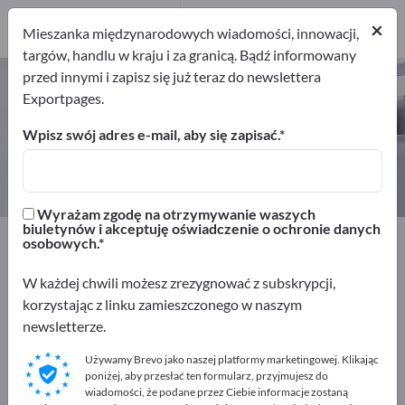
2
Producenci
×
Mieszanka międzynarodowych wiadomości, innowacji,
2
targów, handlu w kraju i za granicą. Bądź informowany
przed innymi i zapisz się już teraz do newslettera
Systemy alarmowe – znajdź
Exportpages.
producentów i dostawców
Wpisz swój adres e-mail, aby się zapisać.
Eksporterzy
Producenci
2
2
Wyrażam zgodę na otrzymywanie waszych
biuletynów i akceptuję oświadczenie o ochronie danych
Exportpages
Bezpieczeństwo i ochrona
osobowych.
Systemy bezpieczeństwa
Systemy alarmowe
W każdej chwili możesz zrezygnować z subskrypcji,
korzystając z linku zamieszczonego w naszym
Reklamuj się bezpłatnie w serwisie
newsletterze.
Exportpages!
Używamy Brevo jako naszej platformy marketingowej. Klikając
Szukaj – Oferty – Towary używane – Kontakty biznesowe
poniżej, aby przesłać ten formularz, przyjmujesz do
>> zacznij tutaj
wiadomości, że podane przez Ciebie informacje zostaną