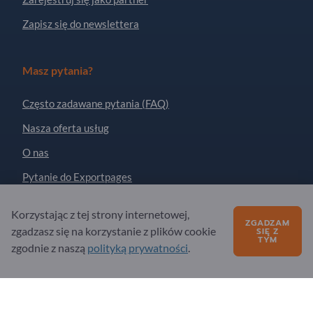
Zapisz się do newslettera
Masz pytania?
Często zadawane pytania (FAQ)
Nasza oferta usług
O nas
Pytanie do Exportpages
Korzystając z tej strony internetowej,
ZGADZAM
Exportpages International Network
zgadzasz się na korzystanie z plików cookie
SIĘ Z
TYM
Exportpages International GmbH
zgodnie z naszą
polityką prywatności
.
Becker-Göring-Straße 15
76307 Karlsbad
Germany