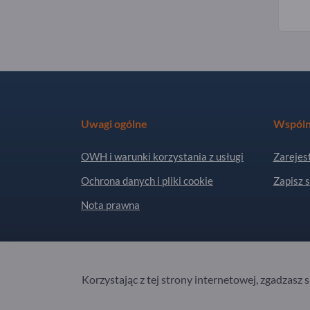
Uwagi ogólne
Wspóln
OWH i warunki korzystania z usługi
Zarejest
Ochrona danych i pliki cookie
Zapisz s
Nota prawna
Copyright © 2026 Exportpages International GmbH
Korzystając z tej strony internetowej, zgadzasz 