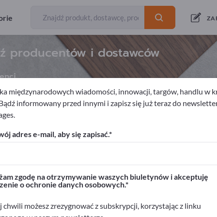
orie
ZA
dź producentów i dostawców
enci
a międzynarodowych wiadomości, innowacji, targów, handlu w kra
 Bądź informowany przed innymi i zapisz się już teraz do newslette
ages.
e materiały eksploatacyjne
Zaopatrzenia fryzjerskie
Suszark
ój adres e-mail, aby się zapisać.
rwisie Exportpages!
biznesowe >> zacznij tutaj
am zgodę na otrzymywanie waszych biuletynów i akceptuję
zenie o ochronie danych osobowych.
ukty na Exportpages.
>> opublikuj tutaj
 chwili możesz zrezygnować z subskrypcji, korzystając z linku