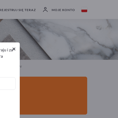
Eksporterzy
3
Producenci
3
REJESTRUJ SIĘ TERAZ
MOJE KONTO
×
ju i za
ra
i do włosów