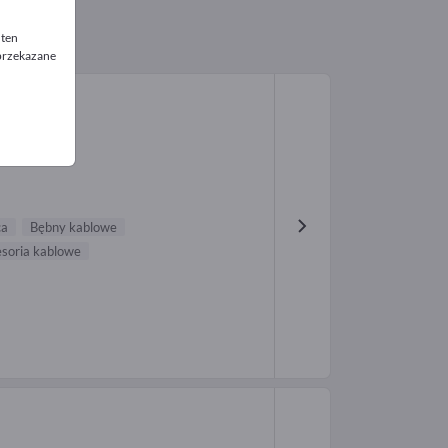
 ten
 przekazane
ca
Bębny kablowe
soria kablowe