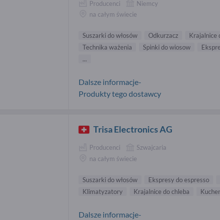
Producenci
Niemcy
na całym świecie
Suszarki do włosów
Odkurzacz
Krajalnice 
Technika ważenia
Spinki do wiosow
Ekspr
...
Dalsze informacje-
Produkty tego dostawcy
Trisa Electronics AG
Producenci
Szwajcaria
na całym świecie
Suszarki do włosów
Ekspresy do espresso
Klimatyzatory
Krajalnice do chleba
Kuchen
Dalsze informacje-