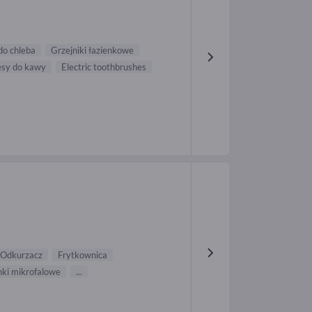
do chleba
Grzejniki łazienkowe
esy do kawy
Electric toothbrushes
Odkurzacz
Frytkownica
ki mikrofalowe
...