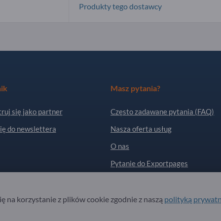
Produkty tego dostawcy
ik
Masz pytania?
ruj się jako partner
Często zadawane pytania (FAQ)
ię do newslettera
Nasza oferta usług
O nas
Pytanie do Exportpages
. All Rights Reserved.
się na korzystanie z plików cookie zgodnie z naszą
polityką prywat