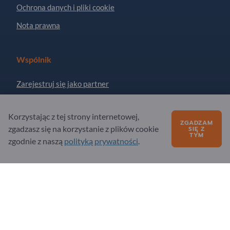
Ochrona danych i pliki cookie
Nota prawna
Wspólnik
Zarejestruj się jako partner
Zapisz się do newslettera
Korzystając z tej strony internetowej,
ZGADZAM
zgadzasz się na korzystanie z plików cookie
SIĘ Z
TYM
Masz pytania?
zgodnie z naszą
polityką prywatności
.
Często zadawane pytania (FAQ)
Nasza oferta usług
O nas
Pytanie do Exportpages