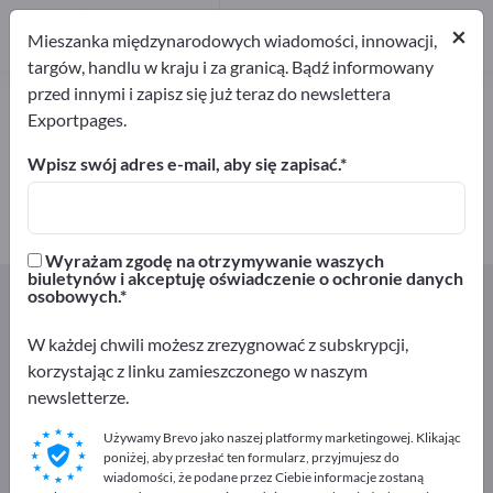
1
Producenci
×
Mieszanka międzynarodowych wiadomości, innowacji,
1
targów, handlu w kraju i za granicą. Bądź informowany
przed innymi i zapisz się już teraz do newslettera
Pudełka na pizzę – znajdź
Exportpages.
producentów i dostawców
Wpisz swój adres e-mail, aby się zapisać.
Eksporterzy
Producenci
1
1
Wyrażam zgodę na otrzymywanie waszych
biuletynów i akceptuję oświadczenie o ochronie danych
Exportpages
Produkty spożywcze i napoje
osobowych.
Opakowania dla artykułów spożywczych
Pudełka na pizzę
W każdej chwili możesz zrezygnować z subskrypcji,
korzystając z linku zamieszczonego w naszym
newsletterze.
Reklamuj się bezpłatnie w serwisie
Exportpages!
Używamy Brevo jako naszej platformy marketingowej. Klikając
poniżej, aby przesłać ten formularz, przyjmujesz do
Szukaj – Oferty – Towary używane – Kontakty biznesowe
wiadomości, że podane przez Ciebie informacje zostaną