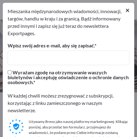
Dystrybutorów
×
1
Mieszanka międzynarodowych wiadomości, innowacji,
targów, handlu w kraju i za granicą. Bądź informowany
przed innymi i zapisz się już teraz do newslettera
Nawilżacze powietrza – znajdź
Exportpages.
producentów i dostawców
Wpisz swój adres e-mail, aby się zapisać.
Eksporterzy
Producenci
5
4
Wyrażam zgodę na otrzymywanie waszych
Dystrybutorów
biuletynów i akceptuję oświadczenie o ochronie danych
1
osobowych.
W każdej chwili możesz zrezygnować z subskrypcji,
Exportpages
Budownictwo
korzystając z linku zamieszczonego w naszym
Technika grzewcza, wentylacyjna i klimatyzacyjna
newsletterze.
Nawilżacze powietrza
Używamy Brevo jako naszej platformy marketingowej. Klikając
poniżej, aby przesłać ten formularz, przyjmujesz do
Reklamuj się bezpłatnie w serwisie
wiadomości, że podane przez Ciebie informacje zostaną