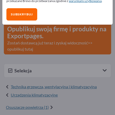
przekazane Brevo do przetwarzania zgodnie z
warunkami użytkowania
.
Exportpages!
Szukaj – Oferty – Towary używane – Kontakty biznesowe
SUBSKRYBUJ
>> zacznij tutaj
Opublikuj swoją firmę i produkty na
Exportpages.
Zostań dostawcą już teraz i zyskaj widoczność>>
opublikuj tutaj
Selekcja
Technika grzewcza, wentylacyjna i klimatyzacyjna
Urządzenia klimatyzacyjne
Osuszacze powietrza (1)