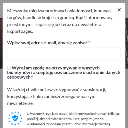
2
Producenci
×
Mieszanka międzynarodowych wiadomości, innowacji,
2
targów, handlu w kraju i za granicą. Bądź informowany
przed innymi i zapisz się już teraz do newslettera
Instrumenty dęte – znajdź
Exportpages.
producentów i dostawców
Wpisz swój adres e-mail, aby się zapisać.
Eksporterzy
Producenci
2
2
Wyrażam zgodę na otrzymywanie waszych
biuletynów i akceptuję oświadczenie o ochronie danych
Exportpages
Sport i czas wolny
osobowych.
Instrumenty muzyczne
Instrumenty dęte
W każdej chwili możesz zrezygnować z subskrypcji,
korzystając z linku zamieszczonego w naszym
Reklamuj się bezpłatnie w serwisie
newsletterze.
Exportpages!
Używamy Brevo jako naszej platformy marketingowej. Klikając
Szukaj – Oferty – Towary używane – Kontakty biznesowe
poniżej, aby przesłać ten formularz, przyjmujesz do
>> zacznij tutaj
wiadomości, że podane przez Ciebie informacje zostaną