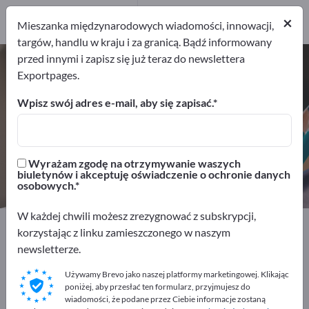
Dystrybutorów
1
×
Mieszanka międzynarodowych wiadomości, innowacji,
targów, handlu w kraju i za granicą. Bądź informowany
przed innymi i zapisz się już teraz do newslettera
Akcesoria komputerowe – znajdź
Exportpages.
producentów i dostawców
Wpisz swój adres e-mail, aby się zapisać.
Eksporterzy
Producenci
19
18
Wyrażam zgodę na otrzymywanie waszych
Dystrybutorów
biuletynów i akceptuję oświadczenie o ochronie danych
1
osobowych.
W każdej chwili możesz zrezygnować z subskrypcji,
Exportpages
Biurowe artykuły
korzystając z linku zamieszczonego w naszym
Akcesoria komputerowe
newsletterze.
Używamy Brevo jako naszej platformy marketingowej. Klikając
Reklamuj się bezpłatnie w serwisie
poniżej, aby przesłać ten formularz, przyjmujesz do
Exportpages!
wiadomości, że podane przez Ciebie informacje zostaną