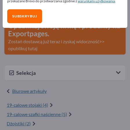
przekazane Brevo do przetwarzania zgodnie z
warunkami użytkowania
.
Szukaj – Oferty – Towary używane – Kontakty biznesowe
>> zacznij tutaj
SUBSKRYBUJ
Opublikuj swoją firmę i produkty na
Exportpages.
Zostań dostawcą już teraz i zyskaj widoczność>>
opublikuj tutaj
Selekcja
Biurowe artykuły
19-calowe stojaki (4)
19-calowe szafki naścienne (5)
Dżojstiki (2)