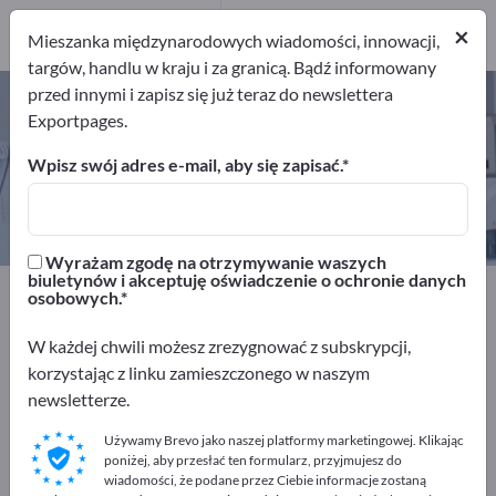
2
Producenci
×
Mieszanka międzynarodowych wiadomości, innowacji,
2
targów, handlu w kraju i za granicą. Bądź informowany
przed innymi i zapisz się już teraz do newslettera
Implanty ceramiczne – znajdź
Exportpages.
producentów i dostawców
Wpisz swój adres e-mail, aby się zapisać.
Eksporterzy
Producenci
2
2
Wyrażam zgodę na otrzymywanie waszych
biuletynów i akceptuję oświadczenie o ochronie danych
Exportpages
Medycyna i laboratorium
osobowych.
Implantaty i protezy
Implanty ceramiczne
W każdej chwili możesz zrezygnować z subskrypcji,
korzystając z linku zamieszczonego w naszym
Reklamuj się bezpłatnie w serwisie
newsletterze.
Exportpages!
Używamy Brevo jako naszej platformy marketingowej. Klikając
Szukaj – Oferty – Towary używane – Kontakty biznesowe
poniżej, aby przesłać ten formularz, przyjmujesz do
>> zacznij tutaj
wiadomości, że podane przez Ciebie informacje zostaną