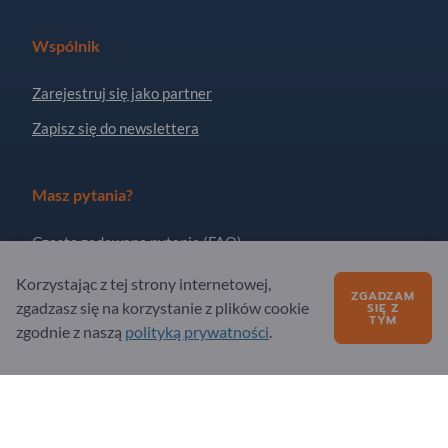
Wspólnik
Zarejestruj się jako partner
Zapisz się do newslettera
Masz pytania?
Często zadawane pytania (FAQ)
Nasza oferta usług
Korzystając z tej strony internetowej,
ZGADZAM
zgadzasz się na korzystanie z plików cookie
SIĘ Z
O nas
TYM
zgodnie z naszą
polityką prywatności
.
Pytanie do Exportpages
Exportpages International Network
Exportpages International GmbH