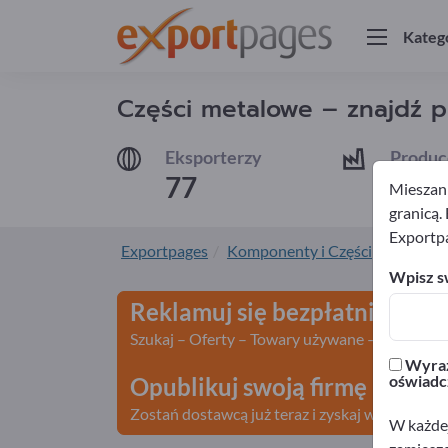
Kateg
Części metalowe – znajdź 
Eksporterzy
Produc
77
74
Mieszank
granicą.
Exportp
Exportpages
Komponenty i Części
Części 
Wpisz sw
Reklamuj się bezpłatnie w se
Szukaj – Oferty – Towary używane – Kontakty 
Wyraż
oświadc
Opublikuj swoją firmę i prod
Zostań dostawcą już teraz i zyskaj widoczność
W każdej