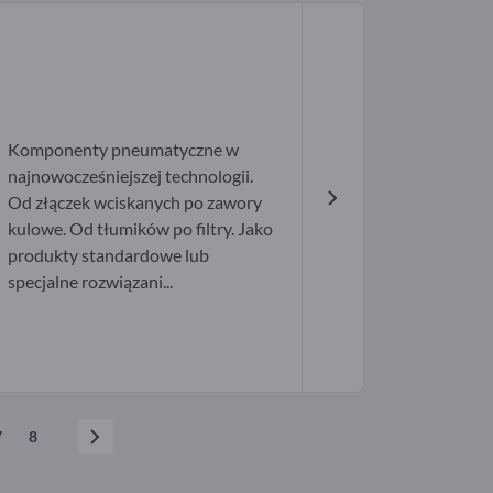
Komponenty pneumatyczne w
najnowocześniejszej technologii.
Od złączek wciskanych po zawory
kulowe. Od tłumików po filtry. Jako
produkty standardowe lub
specjalne rozwiązani...
7
8