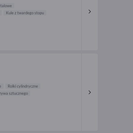
stalowe
Kule z twardego stopu
e
Rolki cylindryczne
rzywa sztucznego