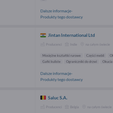
Dalsze informacje-
Produkty tego dostawcy
Jintan International Ltd
Producenci
Indie
na całym świecie
Mosiężne kształtki rurowe
Części mebli
O
Gałki kuliste
Ograniczniki do drzwi
Okucia
Dalsze informacje-
Produkty tego dostawcy
Saluc S.A.
Producenci
Belgia
na całym świecie