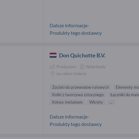
Dalsze informacje-
Produkty tego dostawcy
Don Quichotte B.V.
Producenci
Niderlandy
na całym świecie
Zaciski do przewodow rurowych
Elementy mo
Kołki z tworzywa sztucznego
Łączniki do mat
Kotwy metalowe
Wkręty
...
Dalsze informacje-
Produkty tego dostawcy