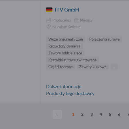
ITV GmbH
Producenci
Niemcy
na całym świecie
Węże pneumatyczne
Połączenia rurowe
Reduktory ciśnienia
Zawory oddzielające
Ksztaltki rurowe gwintowane
Części toczone
Zawory kulkowe
...
Dalsze informacje-
Produkty tego dostawcy
1
2
3
4
5
6