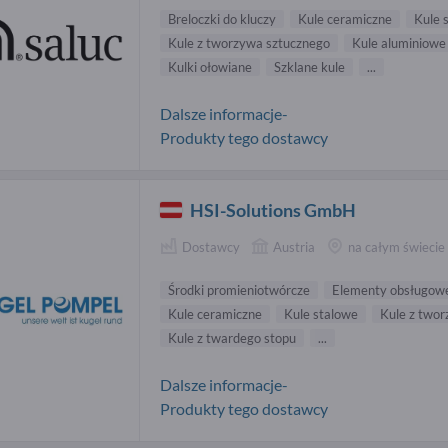
Breloczki do kluczy
Kule ceramiczne
Kule 
Kule z tworzywa sztucznego
Kule aluminiowe
Kulki ołowiane
Szklane kule
...
Dalsze informacje-
Produkty tego dostawcy
HSI-Solutions GmbH
Dostawcy
Austria
na całym świecie
Środki promieniotwórcze
Elementy obsługow
Kule ceramiczne
Kule stalowe
Kule z two
Kule z twardego stopu
...
Dalsze informacje-
Produkty tego dostawcy