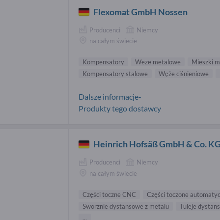
Flexomat GmbH Nossen
Producenci
Niemcy
na całym świecie
Kompensatory
Weze metalowe
Mieszki 
Kompensatory stalowe
Węże ciśnieniowe
Dalsze informacje-
Produkty tego dostawcy
Heinrich Hofsäß GmbH & Co. K
Producenci
Niemcy
na całym świecie
Części toczne CNC
Części toczone automatyc
Sworznie dystansowe z metalu
Tuleje dystan
...