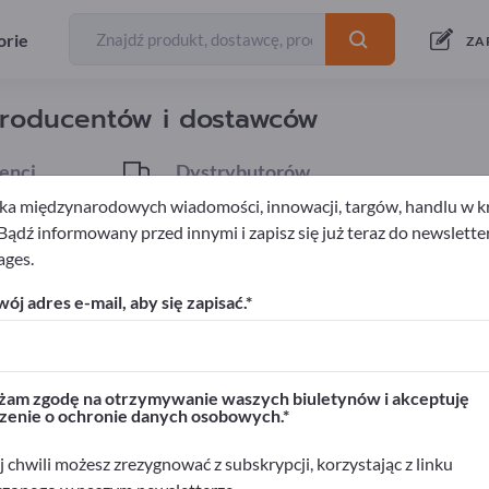
Eksporterzy
77
orie
ZA
producentów i dostawców
enci
Dystrybutorów
3
a międzynarodowych wiadomości, innowacji, targów, handlu w kra
 Bądź informowany przed innymi i zapisz się już teraz do newslette
ages.
metalowe
ój adres e-mail, aby się zapisać.
rwisie Exportpages!
biznesowe >> zacznij tutaj
am zgodę na otrzymywanie waszych biuletynów i akceptuję
zenie o ochronie danych osobowych.
ukty na Exportpages.
>> opublikuj tutaj
 chwili możesz zrezygnować z subskrypcji, korzystając z linku