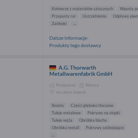
Kołnierze z materiałów sztucznych
Wpusty p
Przepusty rur
Uszczelnienia
Odpływy piwn
Zaślepki
...
Dalsze informacje-
Produkty tego dostawcy
A.G. Thorwarth
Metallwarenfabrik GmbH
Producenci
Niemcy
na całym świecie
Rozety
Części głęboko tłoczone
Tuleje metalowe
Pokrywy na słupki
Tuleje węża
Obróbka blachy
Obróbka metali
Pokrywy zaślepiające
...