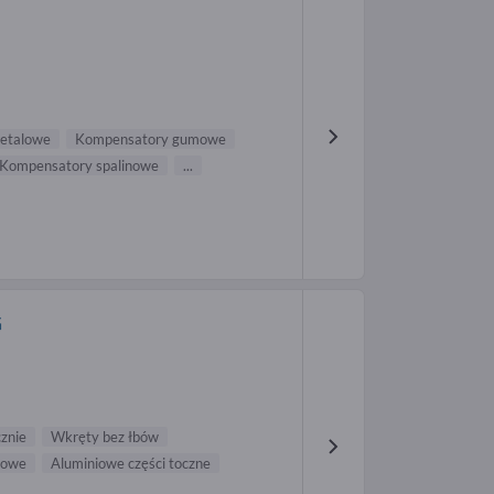
metalowe
Kompensatory gumowe
Kompensatory spalinowe
...
G
znie
Wkręty bez łbów
sowe
Aluminiowe części toczne