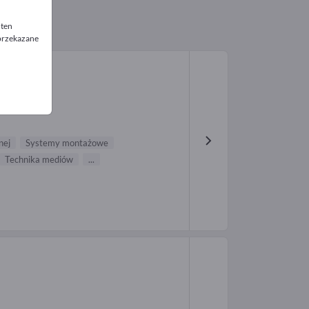
 ten
 przekazane
nej
Systemy montażowe
Technika mediów
...