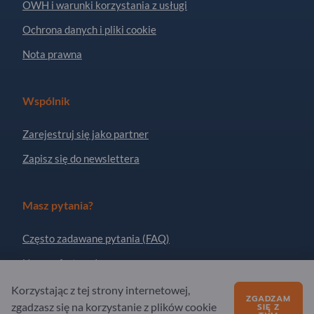
OWH i warunki korzystania z usługi
Ochrona danych i pliki cookie
Nota prawna
Wspólnik
Zarejestruj się jako partner
Zapisz się do newslettera
Masz pytania?
Często zadawane pytania (FAQ)
Nasza oferta usług
O nas
Korzystając z tej strony internetowej,
ZGADZAM
zgadzasz się na korzystanie z plików cookie
SIĘ Z
Pytanie do Exportpages