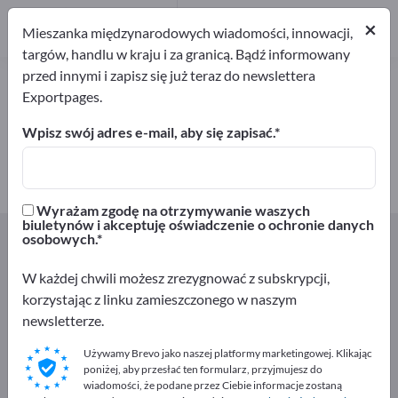
2
Producenci
×
Mieszanka międzynarodowych wiadomości, innowacji,
2
targów, handlu w kraju i za granicą. Bądź informowany
przed innymi i zapisz się już teraz do newslettera
Owoce suszone – znajdź
Exportpages.
producentów i dostawców
Wpisz swój adres e-mail, aby się zapisać.
Eksporterzy
Producenci
2
2
Wyrażam zgodę na otrzymywanie waszych
biuletynów i akceptuję oświadczenie o ochronie danych
Exportpages
Produkty spożywcze i napoje
osobowych.
Produkty typu convenience
Owoce suszone
W każdej chwili możesz zrezygnować z subskrypcji,
korzystając z linku zamieszczonego w naszym
Reklamuj się bezpłatnie w serwisie
newsletterze.
Exportpages!
Używamy Brevo jako naszej platformy marketingowej. Klikając
Szukaj – Oferty – Towary używane – Kontakty biznesowe
poniżej, aby przesłać ten formularz, przyjmujesz do
>> zacznij tutaj
wiadomości, że podane przez Ciebie informacje zostaną