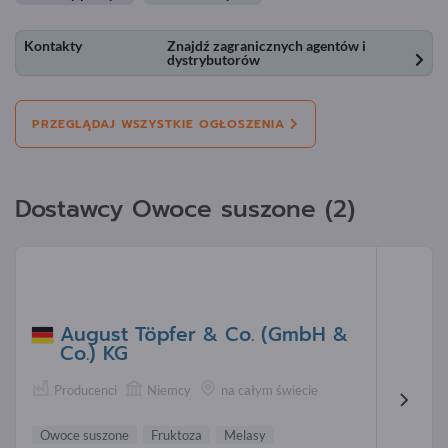
Kontakty
Znajdź zagranicznych agentów i
dystrybutorów
PRZEGLĄDAJ WSZYSTKIE OGŁOSZENIA
Dostawcy Owoce suszone (2)
August Töpfer & Co. (GmbH &
Co.) KG
Producenci
Niemcy
na całym świecie
Owoce suszone
Fruktoza
Melasy