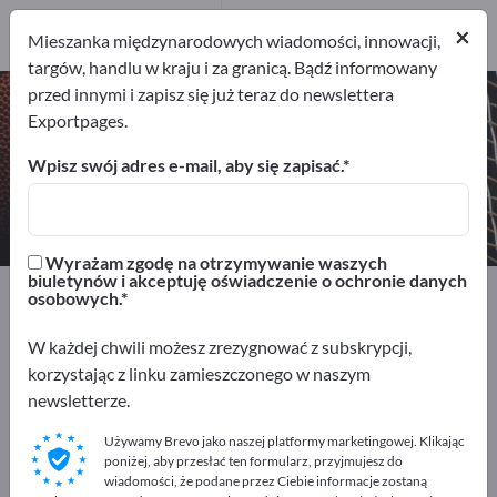
2
Producenci
×
Mieszanka międzynarodowych wiadomości, innowacji,
2
targów, handlu w kraju i za granicą. Bądź informowany
przed innymi i zapisz się już teraz do newslettera
Odzież narciarska – znajdź
Exportpages.
producentów i dostawców
Wpisz swój adres e-mail, aby się zapisać.
Eksporterzy
Producenci
2
2
Wyrażam zgodę na otrzymywanie waszych
biuletynów i akceptuję oświadczenie o ochronie danych
Exportpages
Sport i czas wolny
Ubranie sportowe
osobowych.
Odzież narciarska
W każdej chwili możesz zrezygnować z subskrypcji,
korzystając z linku zamieszczonego w naszym
Reklamuj się bezpłatnie w serwisie
newsletterze.
Exportpages!
Używamy Brevo jako naszej platformy marketingowej. Klikając
Szukaj – Oferty – Towary używane – Kontakty biznesowe
poniżej, aby przesłać ten formularz, przyjmujesz do
>> zacznij tutaj
wiadomości, że podane przez Ciebie informacje zostaną