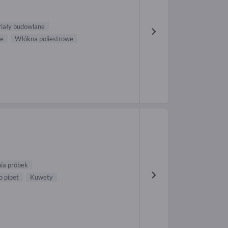
iały budowlane
ce
Włókna poliestrowe
nia próbek
 pipet
Kuwety