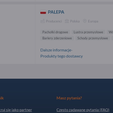
PALEPA
Producenci
Polska
Europa
Pachołki drogowe
Lustra przemysłowe
Wó
Bariery zderzeniowe
Schody przemysłowe
Dalsze informacje-
Produkty tego dostawcy
ik
Masz pytania?
ruj się jako partner
Często zadawane pytania (FAQ)