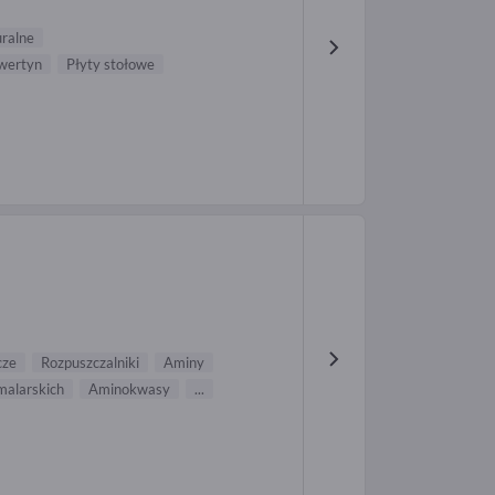
ralne
wertyn
Płyty stołowe
cze
Rozpuszczalniki
Aminy
malarskich
Aminokwasy
...