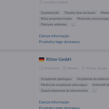
na całym świecie
Geotekstylia
Tkaniny inne niz tkane
Mater
Maty przeciwerozyjne
Materiały amortyzują
Pokrywy włókniny
...
Dalsze informacje-
Produkty tego dostawcy
Ritter GmbH
Producenci
Niemcy
Afryka, Europa
Urządzenia pipetujące
Urządzenia do pobiera
Medyczne urządzenia odsysające
Końcówki do
Zapotrzebowanie do laboratoriów
...
Dalsze informacje-
Produkty tego dostawcy