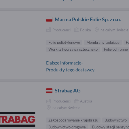
Marma Polskie Folie Sp. z o.o.
Producenci
Polska
na całym świecie
Folie polietylenowe
Membrany izolujące
F
Worki z tworzywa sztucznego
Folie ochronne
Dalsze informacje-
Produkty tego dostawcy
Strabag AG
Producenci
Austria
na całym świecie
Zagospodarowanie krajobrazu
Budownictwo
Budownictwo drogowe
Budowy stacji benzyn