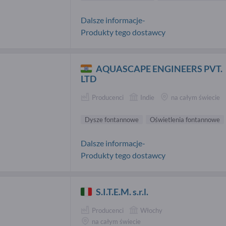
Dalsze informacje-
Produkty tego dostawcy
AQUASCAPE ENGINEERS PVT.
LTD
Producenci
Indie
na całym świecie
Dysze fontannowe
Oświetlenia fontannowe
Dalsze informacje-
Produkty tego dostawcy
S.I.T.E.M. s.r.l.
Producenci
Włochy
na całym świecie