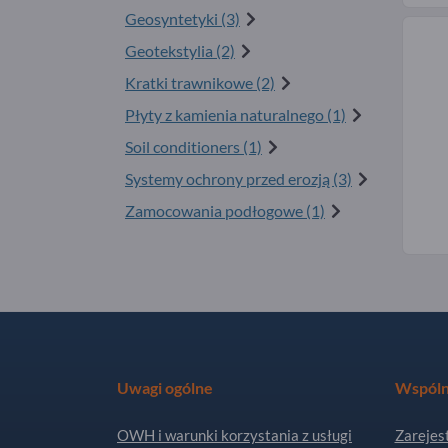
Geosyntetyki (3)
Geotekstylia (2)
Kratki trawnikowe (2)
Płyty z kamienia naturalnego (1)
Soil conditioners (1)
Systemy ochrony przed erozją (3)
Zamocowania podłogowe (1)
Uwagi ogólne
Wspóln
OWH i warunki korzystania z usługi
Zarejest