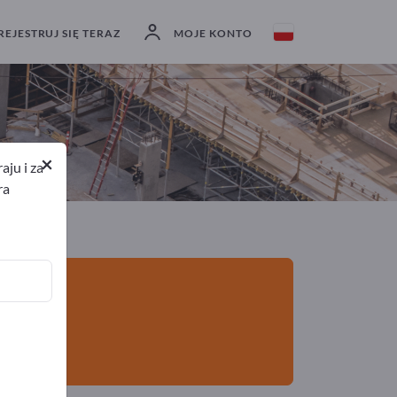
Eksporterzy
9
Producenci
9
REJESTRUJ SIĘ TERAZ
MOJE KONTO
w
×
ju i za
ra