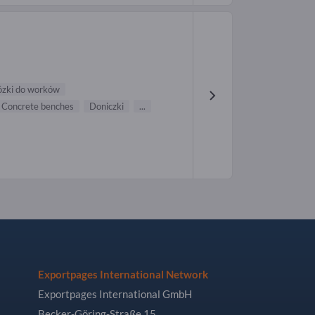
zki do worków
Concrete benches
Doniczki
...
Exportpages International Network
Exportpages International GmbH
Becker-Göring-Straße 15