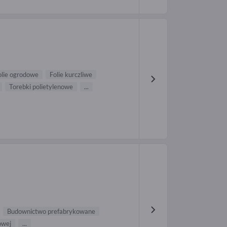
olie ogrodowe
Folie kurczliwe
Torebki polietylenowe
...
Budownictwo prefabrykowane
owej
...