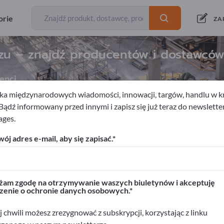
orie
ZA
zu – znajdź producentów i dostawcó
enci
a międzynarodowych wiadomości, innowacji, targów, handlu w kra
 Bądź informowany przed innymi i zapisz się już teraz do newslette
ages.
Zagospodarowanie krajobrazu
ój adres e-mail, aby się zapisać.
rwisie Exportpages!
biznesowe >> zacznij tutaj
am zgodę na otrzymywanie waszych biuletynów i akceptuję
zenie o ochronie danych osobowych.
ukty na Exportpages.
>> opublikuj tutaj
 chwili możesz zrezygnować z subskrypcji, korzystając z linku