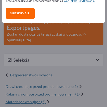
przekazane Brevo do przetwarzania zgodnie z
warunkami użytkowania
.
Szukaj – Oferty – Towary używane – Kontakty biznesowe
>> zacznij tutaj
SUBSKRYBUJ
Opublikuj swoją firmę i produkty na
Exportpages.
Zostań dostawcą już teraz i zyskaj widoczność>>
opublikuj tutaj
Selekcja
Bezpieczeństwo i ochrona
Drzwi chroniące przed promieniowaniem (1)
Kabiny chroniące przed promieniowaniem (1)
Materiały ekranujące (5)