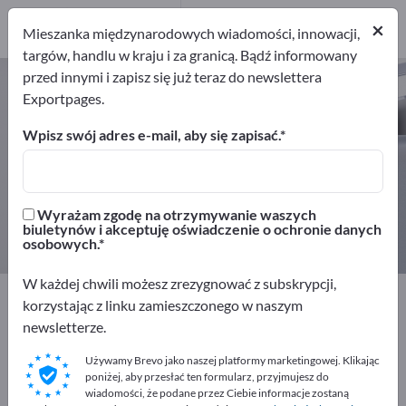
Dystrybutorów
×
1
Mieszanka międzynarodowych wiadomości, innowacji,
targów, handlu w kraju i za granicą. Bądź informowany
przed innymi i zapisz się już teraz do newslettera
Ochrony radiologiczne – znajdź
Exportpages.
producentów i dostawców
Wpisz swój adres e-mail, aby się zapisać.
Eksporterzy
Producenci
8
7
Wyrażam zgodę na otrzymywanie waszych
Dystrybutorów
biuletynów i akceptuję oświadczenie o ochronie danych
1
osobowych.
W każdej chwili możesz zrezygnować z subskrypcji,
Exportpages
Bezpieczeństwo i ochrona
korzystając z linku zamieszczonego w naszym
Ochrony radiologiczne
newsletterze.
Używamy Brevo jako naszej platformy marketingowej. Klikając
Reklamuj się bezpłatnie w serwisie
poniżej, aby przesłać ten formularz, przyjmujesz do
Exportpages!
wiadomości, że podane przez Ciebie informacje zostaną