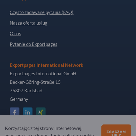
Często zadawane pytania (FAQ)
Nasza oferta usług
O nas
Pytanie do Exportpages
Exportpages International Network
Exportpages International GmbH
Becker-Göring-Straße 15
76307 Karlsbad
Germany
Korzystając z tej strony internetowej,
Copyright © 2026 Exportpages International GmbH. All
ZGADZAM
zgadzasz się na korzystanie z plików cookie
SIĘ Z