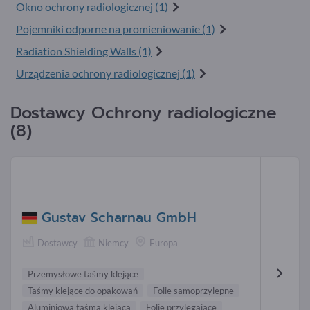
Okno ochrony radiologicznej (1)
Pojemniki odporne na promieniowanie (1)
Radiation Shielding Walls (1)
Urządzenia ochrony radiologicznej (1)
Dostawcy Ochrony radiologiczne
(8)
Gustav Scharnau GmbH
Dostawcy
Niemcy
Europa
Przemysłowe taśmy klejące
Taśmy klejące do opakowań
Folie samoprzylepne
Aluminiowa taśma klejąca
Folie przylegające