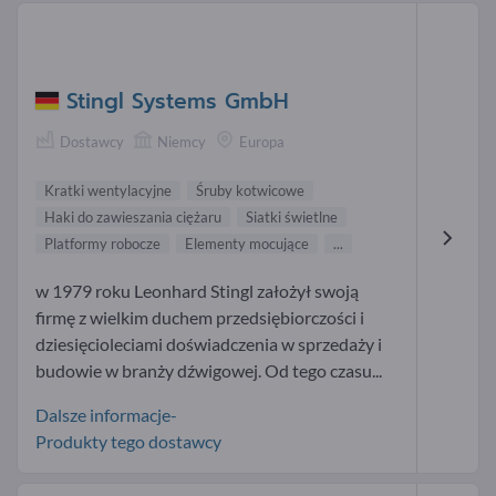
Stingl Systems GmbH
Dostawcy
Niemcy
Europa
Kratki wentylacyjne
Śruby kotwicowe
Haki do zawieszania ciężaru
Siatki świetlne
Platformy robocze
Elementy mocujące
...
w 1979 roku Leonhard Stingl założył swoją
firmę z wielkim duchem przedsiębiorczości i
dziesięcioleciami doświadczenia w sprzedaży i
budowie w branży dźwigowej. Od tego czasu...
Dalsze informacje-
Produkty tego dostawcy