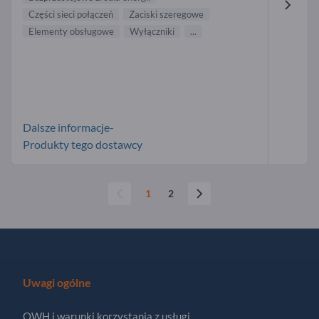
Części sieci połączeń
Zaciski szeregowe
Elementy obsługowe
Wyłączniki
...
Dalsze informacje-
Produkty tego dostawcy
1
2
Uwagi ogólne
OWH i warunki korzystania z usługi