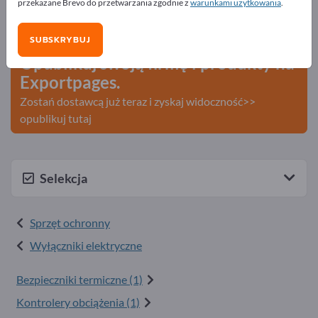
przekazane Brevo do przetwarzania zgodnie z
warunkami użytkowania
.
Szukaj – Oferty – Towary używane – Kontakty biznesowe
>> zacznij tutaj
SUBSKRYBUJ
Opublikuj swoją firmę i produkty na
Exportpages.
Zostań dostawcą już teraz i zyskaj widoczność>>
opublikuj tutaj
Selekcja
Sprzęt ochronny
Wyłączniki elektryczne
Bezpieczniki termiczne (1)
Kontrolery obciążenia (1)