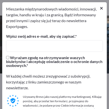
Dystrybutorów
×
2
Mieszanka międzynarodowych wiadomości, innowacji,
targów, handlu w kraju i za granicą. Bądź informowany
przed innymi i zapisz się już teraz do newslettera
Wyłączniki bezpieczeństwa –
Exportpages.
znajdź producentów i dostawców
Wpisz swój adres e-mail, aby się zapisać.
Eksporterzy
Producenci
16
14
Wyrażam zgodę na otrzymywanie waszych
Dystrybutorów
biuletynów i akceptuję oświadczenie o ochronie danych
2
osobowych.
W każdej chwili możesz zrezygnować z subskrypcji,
Exportpages
Bezpieczeństwo i ochrona
korzystając z linku zamieszczonego w naszym
Sprzęt ochronny
Wyłączniki bezpieczeństwa
newsletterze.
Używamy Brevo jako naszej platformy marketingowej. Klikając
Reklamuj się bezpłatnie w serwisie
poniżej, aby przesłać ten formularz, przyjmujesz do
Exportpages!
wiadomości, że podane przez Ciebie informacje zostaną