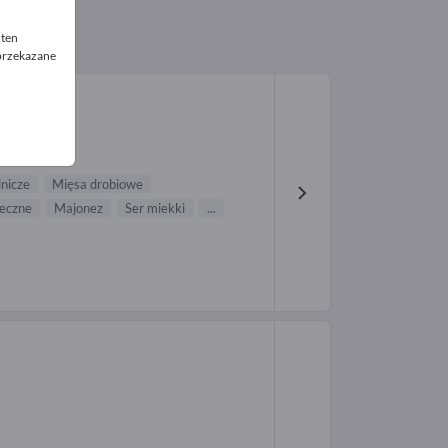
 ten
 przekazane
nicze
Mięsa drobiowe
leczne
Majonez
Ser miekki
...