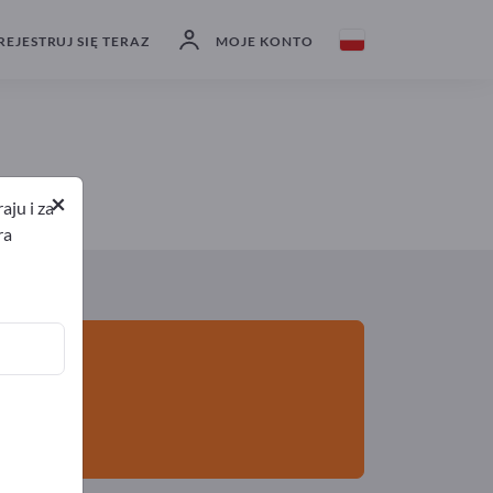
Eksporterzy
2
Producenci
2
REJESTRUJ SIĘ TERAZ
MOJE KONTO
×
ju i za
ra