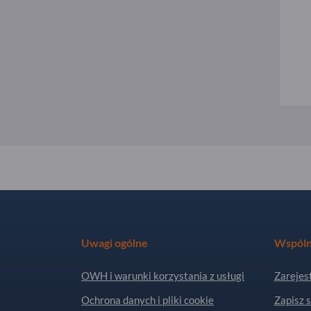
Uwagi ogólne
Wspóln
OWH i warunki korzystania z usługi
Zarejest
Ochrona danych i pliki cookie
Zapisz s