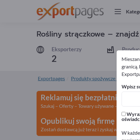
Kateg
Rośliny strączkowe – znajd
Eksporterzy
Produc
2
2
Mieszank
granicą.
Exportp
Exportpages
Produkty spożywcze i napoje
Wpisz sw
Reklamuj się bezpłatnie w se
Szukaj – Oferty – Towary używane – Kontakty 
Wyraż
oświadc
Opublikuj swoją firmę i prod
Zostań dostawcą już teraz i zyskaj widoczność
W każdej