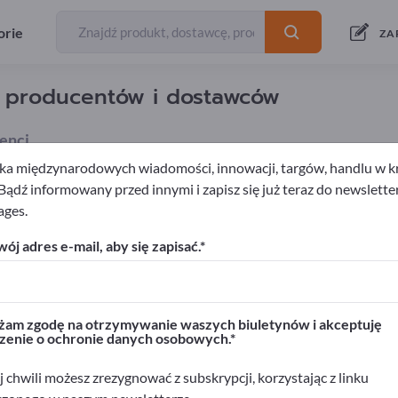
orie
ZA
ź producentów i dostawców
enci
a międzynarodowych wiadomości, innowacji, targów, handlu w kra
 Bądź informowany przed innymi i zapisz się już teraz do newslette
ages.
Żywność roślinna
Rośliny strączkowe
ój adres e-mail, aby się zapisać.
rwisie Exportpages!
biznesowe >> zacznij tutaj
am zgodę na otrzymywanie waszych biuletynów i akceptuję
zenie o ochronie danych osobowych.
ukty na Exportpages.
>> opublikuj tutaj
 chwili możesz zrezygnować z subskrypcji, korzystając z linku