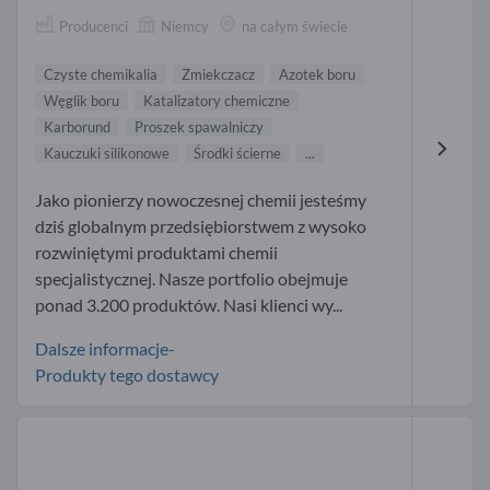
Producenci
Niemcy
na całym świecie
Czyste chemikalia
Zmiekczacz
Azotek boru
Węglik boru
Katalizatory chemiczne
Karborund
Proszek spawalniczy
Kauczuki silikonowe
Środki ścierne
...
Jako pionierzy nowoczesnej chemii jesteśmy
dziś globalnym przedsiębiorstwem z wysoko
rozwiniętymi produktami chemii
specjalistycznej. Nasze portfolio obejmuje
ponad 3.200 produktów. Nasi klienci wy...
Dalsze informacje-
Produkty tego dostawcy