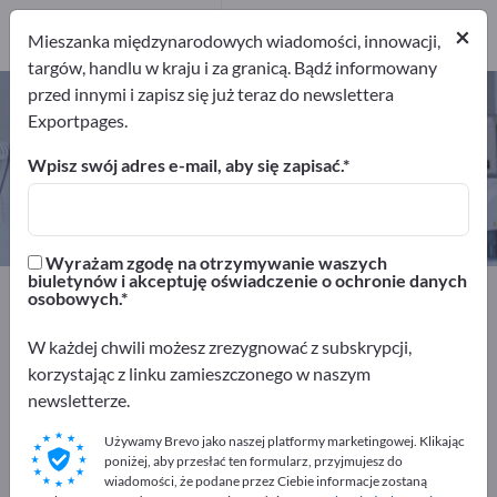
9
Producenci
×
Mieszanka międzynarodowych wiadomości, innowacji,
9
targów, handlu w kraju i za granicą. Bądź informowany
przed innymi i zapisz się już teraz do newslettera
Gazy medyczne – znajdź
Exportpages.
producentów i dostawców
Wpisz swój adres e-mail, aby się zapisać.
Eksporterzy
Producenci
9
9
Wyrażam zgodę na otrzymywanie waszych
biuletynów i akceptuję oświadczenie o ochronie danych
Exportpages
Medycyna i laboratorium
osobowych.
Gazy medyczne
W każdej chwili możesz zrezygnować z subskrypcji,
korzystając z linku zamieszczonego w naszym
Reklamuj się bezpłatnie w serwisie
newsletterze.
Exportpages!
Używamy Brevo jako naszej platformy marketingowej. Klikając
Szukaj – Oferty – Towary używane – Kontakty biznesowe
poniżej, aby przesłać ten formularz, przyjmujesz do
>> zacznij tutaj
wiadomości, że podane przez Ciebie informacje zostaną