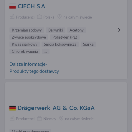
CIECH S.A.
Producenci
Polska
na całym świecie
Krzemian sodowy
Barwniki
Acetony
Żywice epoksydowe
Polietylen (PE)
Kwas siarkowy
Smoia koksownicza
Siarka
Chlorek wapnia
...
Dalsze informacje-
Produkty tego dostawcy
Drägerwerk AG & Co. KGaA
Producenci
Niemcy
na całym świecie
Maski przeciwgazowe