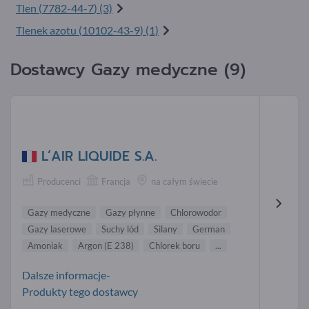
Tlen (
7782-44-7
) (3)
Tlenek azotu (
10102-43-9
) (1)
Dostawcy Gazy medyczne (9)
L’AIR LIQUIDE S.A.
Producenci
Francja
na całym świecie
Gazy medyczne
Gazy płynne
Chlorowodor
Gazy laserowe
Suchy lód
Silany
German
Amoniak
Argon (E 238)
Chlorek boru
...
Dalsze informacje-
Produkty tego dostawcy