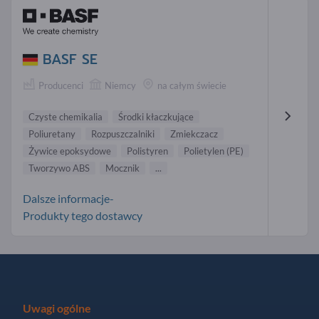
BASF SE
Producenci
Niemcy
na całym świecie
Czyste chemikalia
Środki kłaczkujące
Poliuretany
Rozpuszczalniki
Zmiekczacz
Żywice epoksydowe
Polistyren
Polietylen (PE)
Tworzywo ABS
Mocznik
...
Dalsze informacje-
Produkty tego dostawcy
Uwagi ogólne