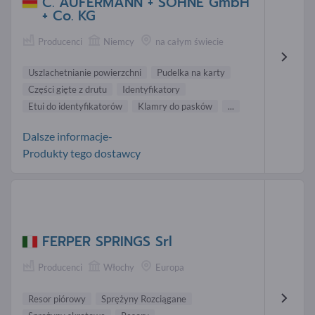
C. AUFERMANN + SÖHNE GmbH
+ Co. KG
Producenci
Niemcy
na całym świecie
Uszlachetnianie powierzchni
Pudelka na karty
Części gięte z drutu
Identyfikatory
Etui do identyfikatorów
Klamry do pasków
...
Dalsze informacje-
Produkty tego dostawcy
FERPER SPRINGS Srl
Producenci
Włochy
Europa
Resor piórowy
Sprężyny Rozciągane