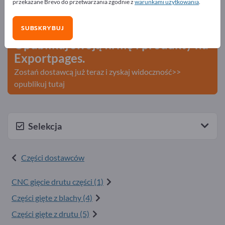
przekazane Brevo do przetwarzania zgodnie z
warunkami użytkowania
.
Szukaj – Oferty – Towary używane – Kontakty biznesowe
>> zacznij tutaj
SUBSKRYBUJ
Opublikuj swoją firmę i produkty na
Exportpages.
Zostań dostawcą już teraz i zyskaj widoczność>>
opublikuj tutaj
Selekcja
Części dostawców
CNC gięcie drutu części (1)
Części gięte z blachy (4)
Części gięte z drutu (5)