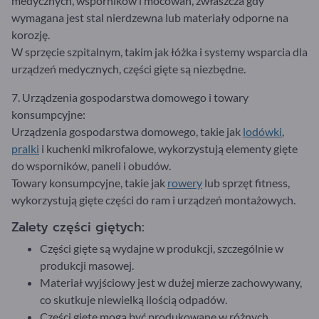
medycznych, wsporników i mocowań, zwłaszcza gdy
wymagana jest stal nierdzewna lub materiały odporne na
korozję.
W sprzęcie szpitalnym, takim jak łóżka i systemy wsparcia dla
urządzeń medycznych, części gięte są niezbędne.
7. Urządzenia gospodarstwa domowego i towary
konsumpcyjne:
Urządzenia gospodarstwa domowego, takie jak
lodówki
,
pralki
i kuchenki mikrofalowe, wykorzystują elementy gięte
do wsporników, paneli i obudów.
Towary konsumpcyjne, takie jak
rowery
lub sprzęt fitness,
wykorzystują gięte części do ram i urządzeń montażowych.
Zalety części giętych:
Części gięte są wydajne w produkcji, szczególnie w
produkcji masowej.
Materiał wyjściowy jest w dużej mierze zachowywany,
co skutkuje niewielką ilością odpadów.
Części gięte mogą być produkowane w różnych