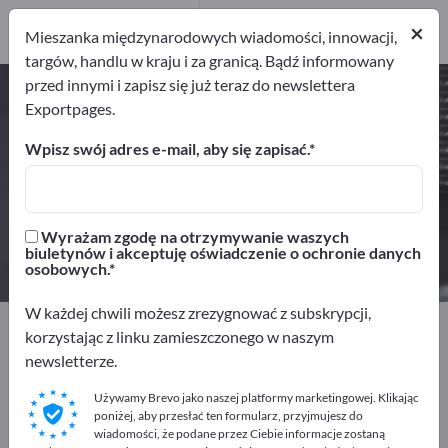
Dystrybutorów
1
×
Mieszanka międzynarodowych wiadomości, innowacji,
targów, handlu w kraju i za granicą. Bądź informowany
przed innymi i zapisz się już teraz do newslettera
Elementy gięte – znajdź
Exportpages.
producentów i dostawców
Wpisz swój adres e-mail, aby się zapisać.
Eksporterzy
Producenci
11
10
Wyrażam zgodę na otrzymywanie waszych
Dystrybutorów
biuletynów i akceptuję oświadczenie o ochronie danych
1
osobowych.
W każdej chwili możesz zrezygnować z subskrypcji,
Exportpages
Komponenty i Części
Części dostawców
korzystając z linku zamieszczonego w naszym
Elementy gięte
newsletterze.
Używamy Brevo jako naszej platformy marketingowej. Klikając
Reklamuj się bezpłatnie w serwisie
poniżej, aby przesłać ten formularz, przyjmujesz do
Exportpages!
wiadomości, że podane przez Ciebie informacje zostaną