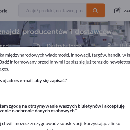
Eksporterzy
Producenci
279
267
orie
ZA
 znajdź producentów i dostawców
enci
Dystrybutorów
Usł
10
2
a międzynarodowych wiadomości, innowacji, targów, handlu w kra
 Bądź informowany przed innymi i zapisz się już teraz do newslette
ages.
ój adres e-mail, aby się zapisać.
rwisie Exportpages!
biznesowe >> zacznij tutaj
am zgodę na otrzymywanie waszych biuletynów i akceptuję
zenie o ochronie danych osobowych.
ukty na Exportpages.
>> opublikuj tutaj
 chwili możesz zrezygnować z subskrypcji, korzystając z linku