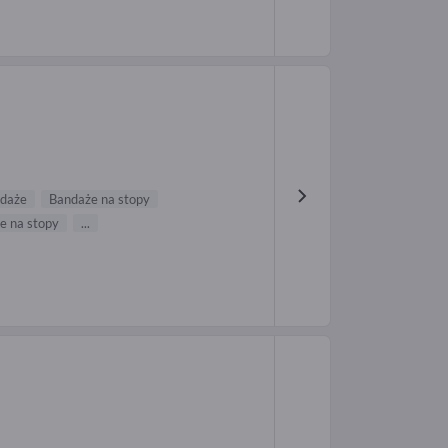
ndaże
Bandaże na stopy
e na stopy
...