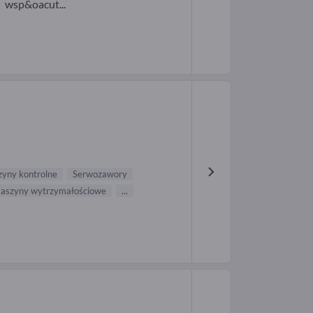
wsp&oacut...
yny kontrolne
Serwozawory
maszyny wytrzymałościowe
...