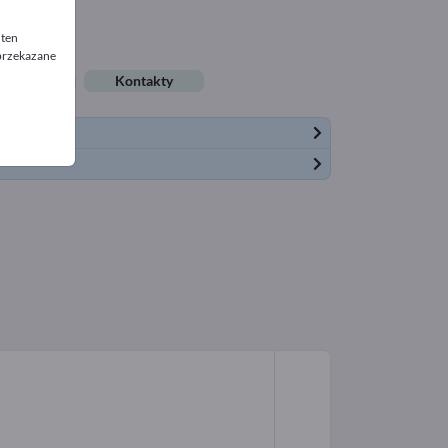
 ten
 przekazane
rty pracy
Kontakty