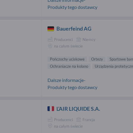
Produkty tego dostawcy
Bauerfeind AG
Producenci
Niemcy
na całym świecie
Pończochy uciskowe
Ortezy
Sportowe ba
Ochraniacze na kolano
Urządzenia protetyczn
Dalsze informacje-
Produkty tego dostawcy
L’AIR LIQUIDE S.A.
Producenci
Francja
na całym świecie