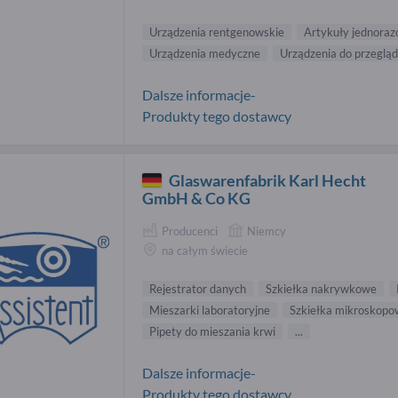
Urządzenia rentgenowskie
Artykuły jednora
Urządzenia medyczne
Urządzenia do przegląd
Dalsze informacje-
Produkty tego dostawcy
Glaswarenfabrik Karl Hecht
GmbH & Co KG
Producenci
Niemcy
na całym świecie
Rejestrator danych
Szkiełka nakrywkowe
Mieszarki laboratoryjne
Szkiełka mikroskop
Pipety do mieszania krwi
...
Dalsze informacje-
Produkty tego dostawcy