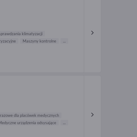
sprawdzania klimatyzacji
tyzacyjne
Maszyny kontrolne
...
orazowe dla placówek medycznych
Medyczne urządzenia odsysające
...