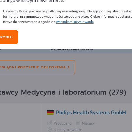
czonego w naszym newsletterze.
lamy
Używamy Brevo jako naszej platformy marketingowej. Klikając poniżej, aby przesłać
formularz, przyjmujesz do wiadomości, że podane przez Ciebie informacje zostaną
Brevo do przetwarzania zgodnie z
warunkami użytkowania
.
a:
Oferty
Potrzebujemy
Używany
Ofe
KRYBUJ
y
Urządzenia i instrumenty medyczne
y
Rękawice jednorazowe
EGLĄDAJ WSZYSTKIE OGŁOSZENIA
tawcy Medycyna i laboratorium (279)
Philips Health Systems GmbH
Producenci
Niemcy
na całym świecie