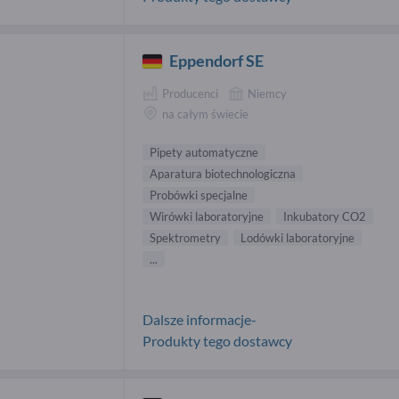
Eppendorf SE
Producenci
Niemcy
na całym świecie
Pipety automatyczne
Aparatura biotechnologiczna
Probówki specjalne
Wirówki laboratoryjne
Inkubatory CO2
Spektrometry
Lodówki laboratoryjne
...
Dalsze informacje-
Produkty tego dostawcy