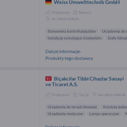
Weiss Umwelttechnik GmbH
Producenci
Niemcy
na całym świecie
Stanowiska kontroli pojazdów
Urządzenia do 
Instalacje symulujące środowisko
Szafy klima
Dalsze informacje-
Produkty tego dostawcy
Biçakcilar Tibbi Cihazlar Sanayi
ve Ticaret A.S.
Producenci
Turcja
na całym świecie
Urządzenia do terapii tlenowej
Artykuły jedn
Urządzenia medyczne
Lampy operacyjne
Dalsze informacje-