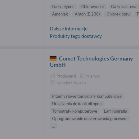
Gazy płynne
Chlorowodor
Gazy laserowe
Amoniak
Argon (E 238)
Chlorek boru
T
Dalsze informacje-
Produkty tego dostawcy
Comet Technologies Germany
GmbH
Producenci
Niemcy
na całym świecie
Przemysłowe tomografy komputerowe
Urządzenia do kontroli opon
Tomografy komputerowe
Laminografia
Oprogramowanie do sterowania procesem
...