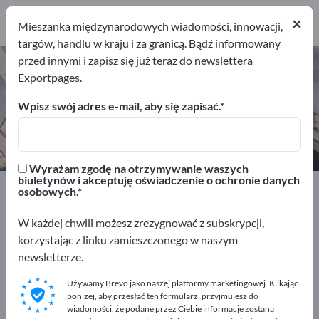
Dystrybutorów
1
×
Mieszanka międzynarodowych wiadomości, innowacji,
targów, handlu w kraju i za granicą. Bądź informowany
przed innymi i zapisz się już teraz do newslettera
Pojemniki do przechowywania –
Exportpages.
znajdź producentów i dostawców
Wpisz swój adres e-mail, aby się zapisać.
Eksporterzy
Dystrybutorów
1
1
Wyrażam zgodę na otrzymywanie waszych
biuletynów i akceptuję oświadczenie o ochronie danych
Exportpages
Budownictwo
Budowa kontenerów
osobowych.
Pojemniki do przechowywania
W każdej chwili możesz zrezygnować z subskrypcji,
korzystając z linku zamieszczonego w naszym
Reklamuj się bezpłatnie w serwisie
newsletterze.
Exportpages!
Używamy Brevo jako naszej platformy marketingowej. Klikając
Szukaj – Oferty – Towary używane – Kontakty biznesowe
poniżej, aby przesłać ten formularz, przyjmujesz do
>> zacznij tutaj
wiadomości, że podane przez Ciebie informacje zostaną